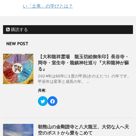
開
共
は
き
い「土竜」の学びとは？
有
ク
ま
(
リ
す
新
ッ
)
し
ク
い
し
ウ
て
ィ
く
購読する
ン
だ
ド
さ
ウ
い
NEW POST
で
(
開
新
き
し
ま
い
【大和龍祥霊場 龍玉切絵御朱印】長谷寺・
す
ウ
)
ィ
岡寺・室生寺・龍鎮神社巡り『大和龍神が蘇
ン
る』
ド
ウ
2024年は60年に1度の甲辰(きのえたつ）の年です。
で
開
甲辰年は変革と成長の年。 ...
き
ま
共有:
す
)
ク
F
リ
a
ッ
c
ク
e
し
b
て
o
T
o
w
k
朝熊山の金剛證寺と八大龍王、大切な人へ天
i
で
空のポストから愛をこめて
t
共