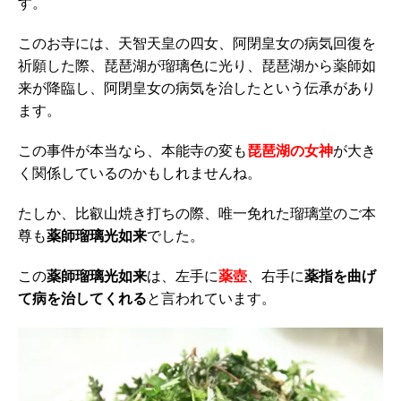
す。
このお寺には、天智天皇の四女、阿閉皇女の病気回復を
祈願した際、琵琶湖が瑠璃色に光り、琵琶湖から薬師如
来が降臨し、阿閉皇女の病気を治したという伝承があり
ます。
この事件が本当なら、本能寺の変も
琵琶湖の女神
が大き
く関係しているのかもしれませんね。
たしか、比叡山焼き打ちの際、唯一免れた瑠璃堂のご本
尊も
薬師瑠璃光如来
でした。
この
薬師瑠璃光如来
は、左手に
薬壺
、右手に
薬指を曲げ
て病を治してくれる
と言われています。