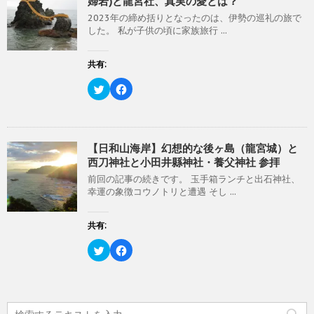
婦岩)と龍宮社、真実の愛とは？
t
共
す
ウ
t
有
)
ィ
2023年の締め括りとなったのは、伊勢の巡礼の旅で
e
す
ン
r
る
した。 私が子供の頃に家族旅行 ...
ド
で
に
ウ
共
は
で
有
ク
開
(
リ
共有:
き
新
ッ
ま
し
ク
す
い
し
ク
F
)
ウ
て
リ
a
ィ
く
ッ
c
ン
だ
ク
e
ド
さ
し
b
ウ
い
て
o
で
(
T
o
開
新
w
k
【日和山海岸】幻想的な後ヶ島（龍宮城）と
き
し
i
で
西刀神社と小田井縣神社・養父神社 参拝
ま
い
t
共
す
ウ
t
有
)
ィ
前回の記事の続きです。 玉手箱ランチと出石神社、
e
す
ン
r
る
幸運の象徴コウノトリと遭遇 そし ...
ド
で
に
ウ
共
は
で
有
ク
開
(
リ
共有:
き
新
ッ
ま
し
ク
す
い
し
ク
F
)
ウ
て
リ
a
ィ
く
ッ
c
ン
だ
ク
e
ド
さ
し
b
ウ
い
て
o
で
(
T
o
開
新
w
k
き
し