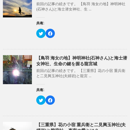
t
有
前回の記事の続きです。 【鳥羽 海女の地】神明神社
e
す
r
る
(石神さん)と海士潜女神社、生 ...
で
に
共
は
有
ク
(
リ
共有:
新
ッ
し
ク
い
し
ク
F
ウ
て
リ
a
ィ
く
ッ
c
ン
だ
ク
e
ド
さ
し
b
ウ
い
て
o
で
(
T
o
開
新
w
k
【鳥羽 海女の地】神明神社(石神さん)と海士潜
き
し
i
で
女神社、生命の鍵を握る龍宮城
ま
い
t
共
す
ウ
t
有
)
ィ
前回の記事の続きです。 【三重県】花の小宿 重兵衛
e
す
ン
r
る
と二見興玉神社(夫婦岩)と龍宮 ...
ド
で
に
ウ
共
は
で
有
ク
開
(
リ
共有:
き
新
ッ
ま
し
ク
す
い
し
ク
F
)
ウ
て
リ
a
ィ
く
ッ
c
ン
だ
ク
e
ド
さ
し
b
ウ
い
て
o
で
(
T
o
開
新
w
k
【三重県】花の小宿 重兵衛と二見興玉神社(夫
き
し
i
で
ま
い