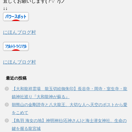
宜しくお願いします( ?▽ ?)ノ
↓↓
にほんブログ村
にほんブログ村
最近の投稿
【大和龍祥霊場 龍玉切絵御朱印】長谷寺・岡寺・室生寺・龍
鎮神社巡り『大和龍神が蘇る』
朝熊山の金剛證寺と八大龍王、大切な人へ天空のポストから愛
をこめて
【鳥羽 海女の地】神明神社(石神さん)と海士潜女神社、生命の
鍵を握る龍宮城