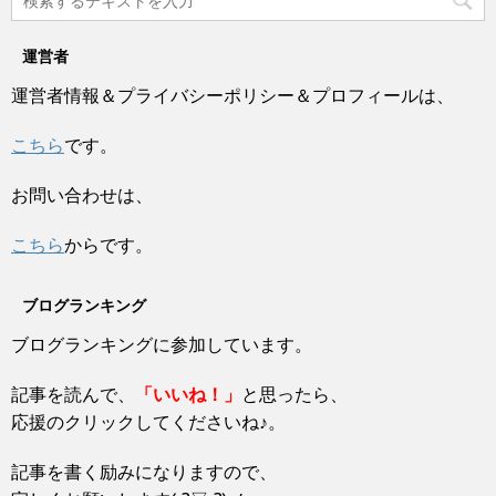
i
で
ま
い
t
共
す
ウ
t
有
)
ィ
e
す
ン
運営者
r
る
ド
で
に
ウ
共
は
運営者情報＆プライバシーポリシー＆プロフィールは、
で
有
ク
開
(
リ
き
新
ッ
ま
し
ク
こちら
です。
す
い
し
)
ウ
て
ィ
く
ン
だ
お問い合わせは、
ド
さ
ウ
い
で
(
開
新
こちら
からです。
き
し
ま
い
す
ウ
)
ィ
ブログランキング
ン
ド
ウ
ブログランキングに参加しています。
で
開
き
ま
記事を読んで、
「いいね！」
と思ったら、
す
)
応援のクリックしてくださいね♪。
記事を書く励みになりますので、