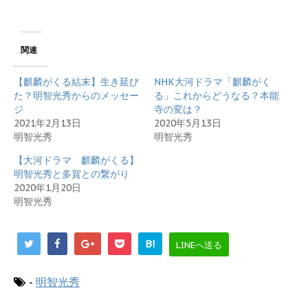
ク
e
し
b
て
o
T
o
w
k
i
で
関連
t
共
t
有
e
す
r
る
【麒麟がくる結末】生き延び
NHK大河ドラマ「麒麟がく
で
に
た？明智光秀からのメッセー
る」これからどうなる？本能
共
は
有
ク
ジ
寺の変は？
(
リ
新
ッ
2021年2月13日
2020年5月13日
し
ク
明智光秀
明智光秀
い
し
ウ
て
ィ
く
【大河ドラマ 麒麟がくる】
ン
だ
ド
さ
明智光秀と多賀との繋がり
ウ
い
2020年1月20日
で
(
開
新
明智光秀
き
し
ま
い
す
ウ
)
ィ
ン
B!
LINEへ送る
ド
ウ
で
開
き
-
明智光秀
ま
す
)