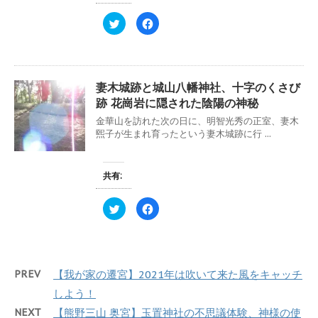
ウ
て
ィ
く
ク
F
ン
だ
リ
a
ド
さ
ッ
c
ウ
い
ク
e
で
(
し
b
開
新
て
o
き
し
T
o
ま
い
w
k
す
ウ
妻木城跡と城山八幡神社、十字のくさび
i
で
)
ィ
t
共
ン
跡 花崗岩に隠された陰陽の神秘
t
有
ド
e
す
ウ
金華山を訪れた次の日に、明智光秀の正室、妻木
r
る
で
で
に
煕子が生まれ育ったという妻木城跡に行 ...
開
共
は
き
有
ク
ま
(
リ
す
新
ッ
)
し
ク
共有:
い
し
ウ
て
ィ
く
ク
F
ン
だ
リ
a
ド
さ
ッ
c
ウ
い
ク
e
で
(
し
b
開
新
て
o
き
し
T
o
ま
い
w
k
す
ウ
PREV
【我が家の遷宮】2021年は吹いて来た風をキャッチ
i
で
)
ィ
t
共
ン
t
有
しよう！
ド
e
す
ウ
r
る
で
NEXT
【熊野三山 奥宮】玉置神社の不思議体験、神様の使
で
に