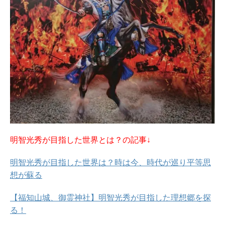
明智光秀が目指した世界とは？の記事↓
明智光秀が目指した世界は？時は今、時代が巡り平等思
想が蘇る
【福知山城、御霊神社】明智光秀が目指した理想郷を探
る！