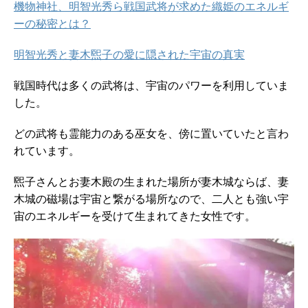
機物神社、明智光秀ら戦国武将が求めた織姫のエネルギ
ーの秘密とは？
明智光秀と妻木煕子の愛に隠された宇宙の真実
戦国時代は多くの武将は、宇宙のパワーを利用していま
した。
どの武将も霊能力のある巫女を、傍に置いていたと言わ
れています。
煕子さんとお妻木殿の生まれた場所が妻木城ならば、妻
木城の磁場は宇宙と繋がる場所なので、二人とも強い宇
宙のエネルギーを受けて生まれてきた女性です。