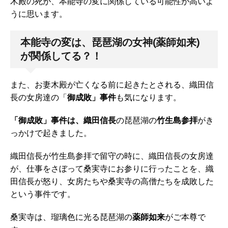
木殿の死が、本能寺の変に関係している可能性が高いよ
うに思います。
本能寺の変は、琵琶湖の女神(薬師如来)
が関係してる？！
また、お妻木殿が亡くなる前に起きたとされる、織田信
長の女房達の「
御成敗」事件
も気になります。
「御成敗」事件は、織田信長
の琵琶湖の
竹生島参拝
がき
っかけで起きました。
織田信長が竹生島参拝で留守の時に、織田信長の女房達
が、仕事をさぼって桑実寺にお参りに行ったことを、織
田信長が怒り、女房たちや桑実寺の高僧たちを成敗した
という事件です。
桑実寺は、瑠璃色に光る琵琶湖の
薬師如来
がご本尊で