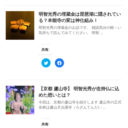
し
b
開
新
て
o
き
し
T
o
ま
い
w
k
す
ウ
明智光秀の埋蔵金は琵琶湖に隠されてい
i
で
)
ィ
t
共
ン
る？本能寺の変は神仕組み！
t
有
ド
e
す
ウ
明智光秀の埋蔵金のお話です。 雑談気分の軽～い
r
る
で
で
に
気持ちで読んでみてください。 明智 ...
開
共
は
き
有
ク
ま
(
リ
す
新
ッ
)
し
ク
共有:
い
し
ウ
て
ィ
く
ク
F
ン
だ
リ
a
ド
さ
ッ
c
ウ
い
ク
e
で
(
し
b
開
新
て
o
き
し
T
o
ま
い
w
k
す
ウ
【京都 廬山寺】 明智光秀が念持仏に込
i
で
)
ィ
t
共
ン
めた想いとは？
t
有
ド
e
す
ウ
今回は、京都の蘆山寺を紹介します 蘆山寺の正式
r
る
で
で
に
名称は廬山天台講寺（ろざんてんだい ...
開
共
は
き
有
ク
ま
(
リ
す
新
ッ
)
し
ク
共有:
い
し