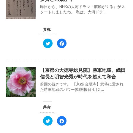
昨日から、NHKの大河ドラマ『麒麟がくる』がス
タートしましたね。 私は、大河ドラ ...
共有:
ク
F
リ
a
ッ
c
ク
e
し
b
て
o
T
o
w
k
【京都の大徳寺総見院】勝軍地蔵、織田
i
で
t
共
信長と明智光秀が時代を超えて和合
t
有
e
す
前回の続きです。 【京都 金蔵寺】武将に愛され
r
る
で
に
た勝軍地蔵のパワー(御開帳日4月2 ...
共
は
有
ク
(
リ
新
ッ
し
ク
共有:
い
し
ウ
て
ィ
く
ク
F
ン
だ
リ
a
ド
さ
ッ
c
ウ
い
ク
e
で
(