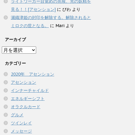
ライトワーカー目覚めの兆候、光の妖精を
見る！！[アセンション]
に
びわ
より
瀬織津姫の封印を解除する。解除されると
ミロクの世となる。
に
Mari
より
アーカイブ
ア
ー
カ
カテゴリー
イ
2020年 アセンション
ブ
アセンション
インナーチャイルド
エネルギーシフト
オラクルカード
グルメ
ツインレイ
メッセージ