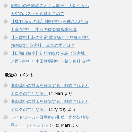
朝熊山の金剛證寺と八大龍王、大切な人へ
天空のポストから愛をこめて
【鳥羽 海女の地】神明神社(石神さん)と海
士潜女神社、生命の鍵を握る龍宮城
【三重県】花の小宿 重兵衛と二見興玉神社
(夫婦岩)と龍宮社、真実の愛とは？
【日和山海岸】幻想的な後ヶ島（龍宮城）
と西刀神社と小田井縣神社・養父神社 参拝
最近のコメント
瀬織津姫の封印を解除する。解除されると
ミロクの世となる。
に
Mari
より
瀬織津姫の封印を解除する。解除されると
ミロクの世となる。
に
なつき
より
ライトワーカー目覚めの兆候、光の妖精を
見る！！[アセンション]
に
Mari
より