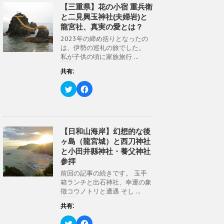
き
し
w
k
【三重県】花の小宿 重兵衛
ま
い
i
で
す
ウ
と二見興玉神社(夫婦岩)と
t
共
)
ィ
t
有
ン
龍宮社、真実の愛とは？
e
す
ド
r
る
ウ
2023年の締め括りとなったの
で
に
で
共
は
は、伊勢の巡礼の旅でした。
開
有
ク
き
私が子供の頃に家族旅行 ...
(
リ
ま
新
ッ
す
し
ク
共有:
)
い
し
ウ
て
ク
F
ィ
く
リ
a
ン
だ
ッ
c
ド
さ
ク
e
ウ
い
し
b
で
(
て
o
開
新
T
o
き
し
w
k
【日和山海岸】幻想的な後
ま
い
i
で
す
ウ
ヶ島（龍宮城）と西刀神社
t
共
)
ィ
t
有
ン
と小田井縣神社・養父神社
e
す
ド
r
る
参拝
ウ
で
に
で
共
は
前回の記事の続きです。 玉手
開
有
ク
き
箱ランチと出石神社、幸運の象
(
リ
ま
新
ッ
徴コウノトリと遭遇 そし ...
す
し
ク
)
い
し
共有:
ウ
て
ィ
く
ン
だ
ク
F