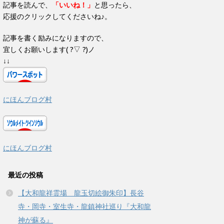
す
記事を読んで、
「いいね！」
と思ったら、
)
応援のクリックしてくださいね♪。
記事を書く励みになりますので、
宜しくお願いします( ?▽ ?)ノ
↓↓
にほんブログ村
にほんブログ村
最近の投稿
【大和龍祥霊場 龍玉切絵御朱印】長谷
寺・岡寺・室生寺・龍鎮神社巡り『大和龍
神が蘇る』