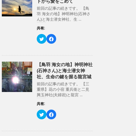
トから愛をこめて
e
す
r
る
前回の記事の続きです。 【鳥
で
に
共
は
羽 海女の地】神明神社(石神さ
有
ク
ん)と海士潜女神社、生 ...
(
リ
新
ッ
し
ク
共有:
い
し
ウ
て
ク
F
ィ
く
リ
a
ン
だ
ッ
c
ド
さ
ク
e
ウ
い
し
b
で
(
て
o
開
新
T
o
き
し
w
k
【鳥羽 海女の地】神明神社
ま
い
i
で
す
ウ
(石神さん)と海士潜女神
t
共
)
ィ
t
有
ン
社、生命の鍵を握る龍宮城
e
す
ド
r
る
ウ
前回の記事の続きです。 【三
で
に
で
共
は
重県】花の小宿 重兵衛と二見
開
有
ク
き
興玉神社(夫婦岩)と龍宮 ...
(
リ
ま
新
ッ
す
し
ク
共有:
)
い
し
ウ
て
ク
F
ィ
く
リ
a
ン
だ
ッ
c
ド
さ
ク
e
ウ
い
し
b
で
(
て
o
開
新
T
o