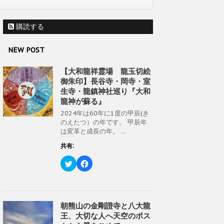
購読する
NEW POST
【大和龍祥霊場 龍玉切絵
御朱印】長谷寺・岡寺・室
生寺・龍鎮神社巡り『大和
龍神が蘇る』
2024年は60年に1度の甲辰(き
のえたつ）の年です。 甲辰年
は変革と成長の年。 ...
共有:
ク
F
リ
a
ッ
c
ク
e
し
b
て
o
T
o
w
k
朝熊山の金剛證寺と八大龍
i
で
王、大切な人へ天空のポス
t
共
t
有