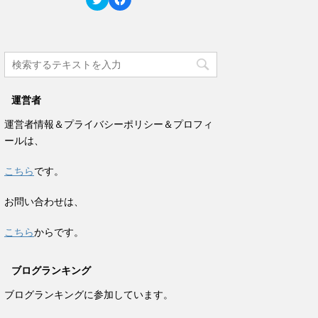
ド
さ
リ
a
ウ
い
ッ
c
で
(
ク
e
開
新
し
b
き
し
て
o
ま
い
T
o
す
ウ
w
k
)
ィ
i
で
ン
t
共
ド
t
有
ウ
e
す
で
運営者
r
る
開
で
に
き
共
は
ま
運営者情報＆プライバシーポリシー＆プロフィ
有
ク
す
(
リ
)
ールは、
新
ッ
し
ク
い
し
ウ
て
こちら
です。
ィ
く
ン
だ
ド
さ
お問い合わせは、
ウ
い
で
(
開
新
き
し
こちら
からです。
ま
い
す
ウ
)
ィ
ン
ブログランキング
ド
ウ
で
ブログランキングに参加しています。
開
き
ま