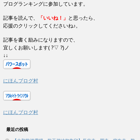
ウ
ブログランキングに参加しています。
で
開
き
ま
記事を読んで、
「いいね！」
と思ったら、
す
)
応援のクリックしてくださいね♪。
記事を書く励みになりますので、
宜しくお願いします( ?▽ ?)ノ
↓↓
にほんブログ村
にほんブログ村
最近の投稿