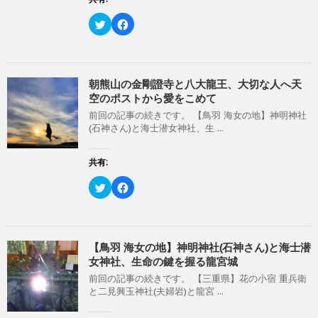
)
ク
F
リ
a
ッ
c
ク
e
し
b
て
o
T
o
w
k
朝熊山の金剛證寺と八大龍王、大切な人へ天
i
で
空のポストから愛をこめて
t
共
t
有
前回の記事の続きです。 【鳥羽 海女の地】神明神社
e
す
r
る
(石神さん)と海士潜女神社、生 ...
で
に
共
は
有
ク
(
リ
共有:
新
ッ
し
ク
い
し
ク
F
ウ
て
リ
a
ィ
く
ッ
c
ン
だ
ク
e
ド
さ
し
b
ウ
い
て
o
で
(
T
o
開
新
w
k
【鳥羽 海女の地】神明神社(石神さん)と海士潜
き
し
i
で
女神社、生命の鍵を握る龍宮城
ま
い
t
共
す
ウ
t
有
)
ィ
前回の記事の続きです。 【三重県】花の小宿 重兵衛
e
す
ン
r
る
と二見興玉神社(夫婦岩)と龍宮 ...
ド
で
に
ウ
共
は
で
有
ク