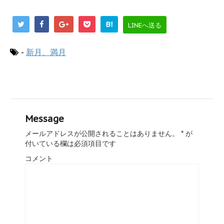
ま
い
す
ウ
)
ィ
ン
B!
LINEへ送る
ド
ウ
で
開
き
-
新月、満月
ま
す
)
Message
メールアドレスが公開されることはありません。
*
が
付いている欄は必須項目です
コメント