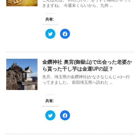
共
は
きますね。 今週末くらいから、九州 ...
有
ク
(
リ
新
ッ
し
ク
共有:
い
し
ウ
て
ィ
く
ン
だ
ク
F
ド
さ
リ
a
ウ
い
ッ
c
で
(
ク
e
開
新
し
b
き
し
て
o
ま
い
T
o
す
ウ
w
k
金鑽神社 奥宮(御嶽山)で出会った老婆か
)
ィ
i
で
ン
t
共
ら貰った干し芋は金運UPの証？
ド
t
有
ウ
e
す
先月、埼玉県の金鑽神社(かなさなじんじゃ)へ行
で
r
る
開
で
に
ってきました。 前回埼玉県へ訪れた ...
き
共
は
ま
有
ク
す
(
リ
)
新
ッ
し
ク
共有:
い
し
ウ
て
ィ
く
ク
F
ン
だ
リ
a
ド
さ
ッ
c
ウ
い
ク
e
で
(
し
b
開
新
て
o
き
し
T
o
ま
い