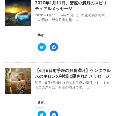
w
k
す
ウ
2020年1月11日、蟹座の満月のスピリ
i
で
)
ィ
t
共
ン
チュアルメッセージ
t
有
ド
e
す
ウ
2020年1月11日(4時21分)は、蟹座の満月です。
r
る
で
で
に
この日は、部分月食も起こ ...
開
共
は
き
有
ク
ま
(
リ
す
新
ッ
)
し
ク
共有:
い
し
ウ
て
ィ
く
ク
F
ン
だ
リ
a
ド
さ
ッ
c
ウ
い
ク
e
で
(
し
b
開
新
て
o
き
し
T
o
ま
い
w
k
す
ウ
【6月6日射手座の月食満月】ケンタウル
i
で
)
ィ
t
共
ン
スのキロンの神話に隠されたメッセージ
t
有
ド
e
す
ウ
明日、6月6日4時13分は射手座の満月です。 しか
r
る
で
で
に
もこの満月は、月食の満月です。 ...
開
共
は
き
有
ク
ま
(
リ
す
新
ッ
)
し
ク
共有:
い
し
ウ
て
ィ
く
ク
F
ン
だ