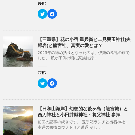
開
(
リ
共有:
き
新
ッ
ま
し
ク
す
い
し
ク
F
)
ウ
て
リ
a
ィ
く
ッ
c
ン
だ
ク
e
ド
さ
し
b
ウ
い
て
o
で
(
T
o
開
新
w
k
【三重県】花の小宿 重兵衛と二見興玉神社(夫
き
し
i
で
婦岩)と龍宮社、真実の愛とは？
ま
い
t
共
す
ウ
t
有
)
ィ
2023年の締め括りとなったのは、伊勢の巡礼の旅で
e
す
ン
r
る
した。 私が子供の頃に家族旅行 ...
ド
で
に
ウ
共
は
で
有
ク
開
(
リ
共有:
き
新
ッ
ま
し
ク
す
い
し
ク
F
)
ウ
て
リ
a
ィ
く
ッ
c
ン
だ
ク
e
ド
さ
し
b
ウ
い
て
o
で
(
T
o
開
新
w
k
【日和山海岸】幻想的な後ヶ島（龍宮城）と
き
し
i
で
西刀神社と小田井縣神社・養父神社 参拝
ま
い
t
共
す
ウ
t
有
)
ィ
前回の記事の続きです。 玉手箱ランチと出石神社、
e
す
ン
r
る
幸運の象徴コウノトリと遭遇 そし ...
ド
で
に
ウ
共
は