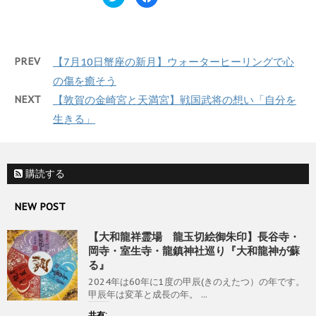
リ
a
ド
さ
ッ
c
ウ
い
ク
e
で
(
し
b
開
新
て
o
き
し
T
o
ま
い
w
k
す
ウ
PREV
【7月10日蟹座の新月】ウォーターヒーリングで心
i
で
)
ィ
t
共
ン
t
有
の傷を癒そう
ド
e
す
ウ
r
る
で
NEXT
【敦賀の金崎宮と天満宮】戦国武将の想い「自分を
で
に
開
共
は
き
生きる」
有
ク
ま
(
リ
す
新
ッ
)
し
ク
い
し
ウ
て
ィ
く
購読する
ン
だ
ド
さ
ウ
い
NEW POST
で
(
開
新
き
し
ま
い
【大和龍祥霊場 龍玉切絵御朱印】長谷寺・
す
ウ
)
ィ
岡寺・室生寺・龍鎮神社巡り『大和龍神が蘇
ン
る』
ド
ウ
2024年は60年に1度の甲辰(きのえたつ）の年です。
で
開
甲辰年は変革と成長の年。 ...
き
ま
共有:
す