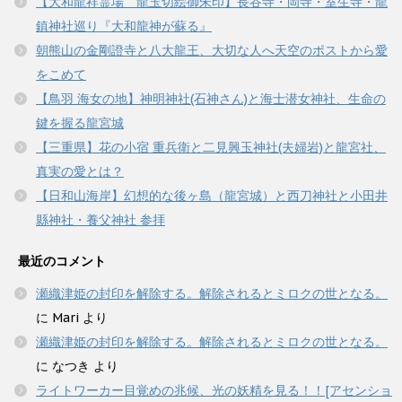
【大和龍祥霊場 龍玉切絵御朱印】長谷寺・岡寺・室生寺・龍
鎮神社巡り『大和龍神が蘇る』
朝熊山の金剛證寺と八大龍王、大切な人へ天空のポストから愛
をこめて
【鳥羽 海女の地】神明神社(石神さん)と海士潜女神社、生命の
鍵を握る龍宮城
【三重県】花の小宿 重兵衛と二見興玉神社(夫婦岩)と龍宮社、
真実の愛とは？
【日和山海岸】幻想的な後ヶ島（龍宮城）と西刀神社と小田井
縣神社・養父神社 参拝
最近のコメント
瀬織津姫の封印を解除する。解除されるとミロクの世となる。
に
Mari
より
瀬織津姫の封印を解除する。解除されるとミロクの世となる。
に
なつき
より
ライトワーカー目覚めの兆候、光の妖精を見る！！[アセンショ