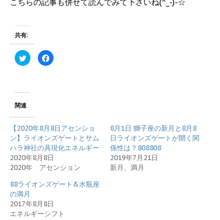
こちらの記事も併せて読んでみて下さいね(^_-)-☆
共有:
ク
F
リ
a
ッ
c
ク
e
し
b
て
o
T
o
w
k
i
で
関連
t
共
t
有
e
す
r
る
【2020年8月8日アセンショ
8月1日 獅子座の新月と8月8
で
に
ン】ライオンズゲートとサム
日ライオンズゲートが開く関
共
は
有
ク
ハラ神社の具現化エネルギー
係性は？808808
(
リ
新
ッ
2020年8月8日
2019年7月21日
し
ク
2020年 アセンション
新月、満月
い
し
ウ
て
ィ
く
88ライオンズゲート&水瓶座
ン
だ
ド
さ
の満月
ウ
い
2017年8月8日
で
(
開
新
エネルギーシフト
き
し