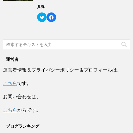
で
有
ク
開
(
リ
共有:
き
新
ッ
ま
し
ク
す
い
し
ク
F
)
ウ
て
リ
a
ィ
く
ッ
c
ン
だ
ク
e
ド
さ
し
b
ウ
い
て
o
で
(
T
o
開
新
w
k
き
し
i
で
ま
い
t
共
す
ウ
t
有
)
ィ
e
す
ン
運営者
r
る
ド
で
に
ウ
共
は
運営者情報＆プライバシーポリシー＆プロフィールは、
で
有
ク
開
(
リ
き
新
ッ
ま
し
ク
こちら
です。
す
い
し
)
ウ
て
ィ
く
ン
だ
お問い合わせは、
ド
さ
ウ
い
で
(
開
新
こちら
からです。
き
し
ま
い
す
ウ
)
ィ
ブログランキング
ン
ド