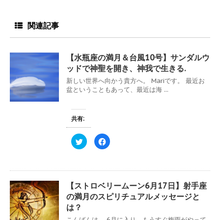
関連記事
【水瓶座の満月＆台風10号】サンダルウ
ッドで神聖を開き、神我で生きる.
新しい世界へ向かう貴方へ。 Mariです。 最近お
盆ということもあって、最近は海 ...
共有:
ク
F
リ
a
ッ
c
ク
e
し
b
て
o
T
o
w
k
【ストロベリームーン6月17日】射手座
i
で
t
共
の満月のスピリチュアルメッセージと
t
有
e
す
は？
r
る
で
に
こんばんは。 6月に入り、もうすぐ梅雨がやって