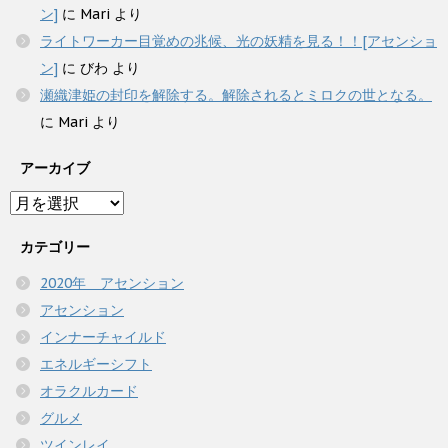
ン]
に
Mari
より
ライトワーカー目覚めの兆候、光の妖精を見る！！[アセンショ
ン]
に
びわ
より
瀬織津姫の封印を解除する。解除されるとミロクの世となる。
に
Mari
より
アーカイブ
ア
ー
カ
カテゴリー
イ
2020年 アセンション
ブ
アセンション
インナーチャイルド
エネルギーシフト
オラクルカード
グルメ
ツインレイ