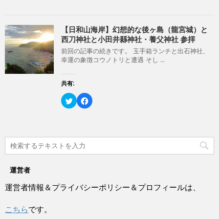
ン
だ
ク
e
ド
さ
し
b
ウ
い
て
o
で
(
T
o
開
新
w
k
【日和山海岸】幻想的な後ヶ島（龍宮城）と
き
し
i
で
西刀神社と小田井縣神社・養父神社 参拝
ま
い
t
共
す
ウ
t
有
)
ィ
前回の記事の続きです。 玉手箱ランチと出石神社、
e
す
ン
r
る
幸運の象徴コウノトリと遭遇 そし ...
ド
で
に
ウ
共
は
で
有
ク
開
(
リ
共有:
き
新
ッ
ま
し
ク
す
い
し
ク
F
)
ウ
て
リ
a
ィ
く
ッ
c
ン
だ
ク
e
ド
さ
し
b
ウ
い
て
o
で
(
T
o
開
新
w
k
き
し
i
で
ま
い
t
共
す
ウ
t
有
)
ィ
e
す
ン
運営者
r
る
ド
で
に
ウ
共
は
運営者情報＆プライバシーポリシー＆プロフィールは、
で
有
ク
開
(
リ
き
新
ッ
ま
し
ク
こちら
です。
す
い
し
)
ウ
て