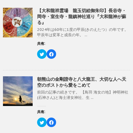
開
新
き
し
ま
い
【大和龍祥霊場 龍玉切絵御朱印】長谷寺・
す
ウ
)
ィ
岡寺・室生寺・龍鎮神社巡り『大和龍神が蘇
ン
る』
ド
ウ
2024年は60年に1度の甲辰(きのえたつ）の年です。
で
開
甲辰年は変革と成長の年。 ...
き
ま
共有:
す
)
ク
F
リ
a
ッ
c
ク
e
し
b
て
o
T
o
w
k
朝熊山の金剛證寺と八大龍王、大切な人へ天
i
で
空のポストから愛をこめて
t
共
t
有
前回の記事の続きです。 【鳥羽 海女の地】神明神社
e
す
r
る
(石神さん)と海士潜女神社、生 ...
で
に
共
は
有
ク
(
リ
共有:
新
ッ
し
ク
い
し
ク
F
ウ
て
リ
a
ィ
く
ッ
c
ン
だ
ク
e