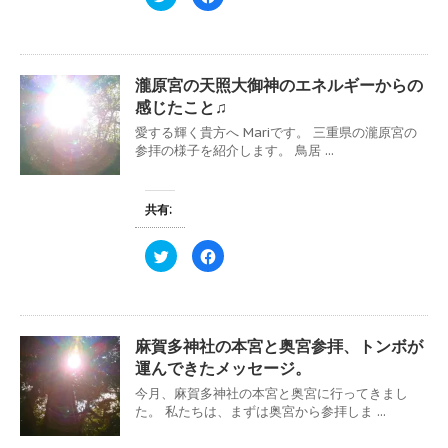
リ
a
ッ
c
ク
e
し
b
て
o
T
o
w
k
瀧原宮の天照大御神のエネルギーからの
i
で
t
共
感じたこと♫
t
有
e
す
愛する輝く貴方へ Mariです。 三重県の瀧原宮の
r
る
で
に
参拝の様子を紹介します。 鳥居 ...
共
は
有
ク
(
リ
新
ッ
し
ク
共有:
い
し
ウ
て
ィ
く
ク
F
ン
だ
リ
a
ド
さ
ッ
c
ウ
い
ク
e
で
(
し
b
開
新
て
o
き
し
T
o
ま
い
w
k
す
ウ
麻賀多神社の本宮と奥宮参拝、トンボが
i
で
)
ィ
t
共
ン
運んできたメッセージ。
t
有
ド
e
す
ウ
今月、麻賀多神社の本宮と奥宮に行ってきまし
r
る
で
で
に
た。 私たちは、まずは奥宮から参拝しま ...
開
共
は
き
有
ク
ま
(
リ
す