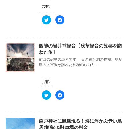
新
ッ
)
し
ク
共有:
い
し
ウ
て
ィ
く
ク
F
ン
だ
リ
a
ド
さ
ッ
c
ウ
い
ク
e
で
(
し
b
開
新
て
o
き
し
T
o
ま
い
w
k
す
ウ
飯能の岩井堂観音【浅草観音の故郷を訪
i
で
)
ィ
t
共
ン
ねた旅】
t
有
ド
e
す
ウ
前回の記事の続きです。 日原鍾乳洞の探検、奥多
r
る
で
で
に
摩の大宮殿を訪れた神秘の旅l (2 ...
開
共
は
き
有
ク
ま
(
リ
す
新
ッ
)
し
ク
共有:
い
し
ウ
て
ィ
く
ク
F
ン
だ
リ
a
ド
さ
ッ
c
ウ
い
ク
e
で
(
し
b
開
新
て
o
き
し
T
o
ま
い
w
k
す
ウ
森戸神社に鳳凰現る！海に浮かぶ赤い鳥
i
で
)
ィ
t
共
ン
居(菜島)＆駐車場の料金
t
有