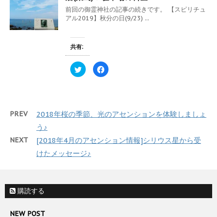
ド
e
す
ウ
前回の御霊神社の記事の続きです。 【スピリチュ
r
る
で
で
に
アル2019】秋分の日(9/23) ...
開
共
は
き
有
ク
ま
(
リ
す
新
ッ
)
し
ク
共有:
い
し
ウ
て
ィ
く
ク
F
ン
だ
リ
a
ド
さ
ッ
c
ウ
い
ク
e
で
(
し
b
開
新
て
o
き
し
T
o
ま
い
w
k
す
ウ
PREV
2018年桜の季節、光のアセンションを体験しましょ
i
で
)
ィ
t
共
ン
t
有
う♪
ド
e
す
ウ
r
る
で
NEXT
[2018年4月のアセンション情報]シリウス星から受
で
に
開
共
は
き
けたメッセージ♪
有
ク
ま
(
リ
す
新
ッ
)
し
ク
い
し
ウ
て
ィ
く
購読する
ン
だ
ド
さ
ウ
い
NEW POST
で
(