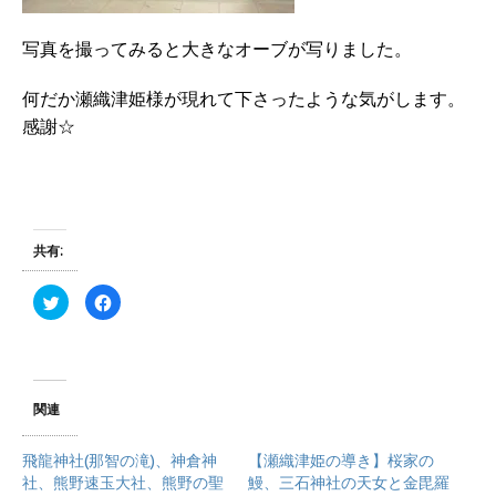
写真を撮ってみると大きなオーブが写りました。
何だか瀬織津姫様が現れて下さったような気がします。
感謝☆
共有:
ク
F
リ
a
ッ
c
ク
e
し
b
て
o
T
o
w
k
i
で
関連
t
共
t
有
e
す
r
る
飛龍神社(那智の滝)、神倉神
【瀬織津姫の導き】桜家の
で
に
社、熊野速玉大社、熊野の聖
鰻、三石神社の天女と金毘羅
共
は