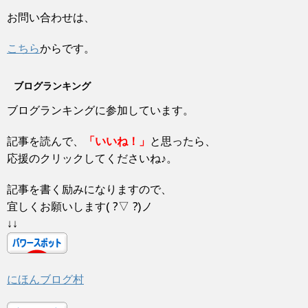
ィ
く
ン
だ
お問い合わせは、
ド
さ
ウ
い
で
(
開
新
こちら
からです。
き
し
ま
い
す
ウ
)
ィ
ブログランキング
ン
ド
ウ
ブログランキングに参加しています。
で
開
き
ま
記事を読んで、
「いいね！」
と思ったら、
す
)
応援のクリックしてくださいね♪。
記事を書く励みになりますので、
宜しくお願いします( ?▽ ?)ノ
↓↓
にほんブログ村