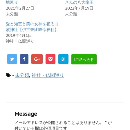
有
ク
地巡り
さんの八大龍王
(
リ
新
ッ
2021年2月27日
2022年7月19日
し
ク
未分類
未分類
い
し
ウ
て
ィ
く
愛と知恵と美の女神を祀る白
ン
だ
ド
さ
濱神社【伊古奈比咩命神社】
ウ
い
2019年4月1日
で
(
開
新
神社・仏閣巡り
き
し
ま
い
す
ウ
)
ィ
ン
B!
LINEへ送る
ド
ウ
で
開
き
-
未分類
,
神社・仏閣巡り
ま
す
)
Message
メールアドレスが公開されることはありません。
*
が
付いている欄は必須項目です