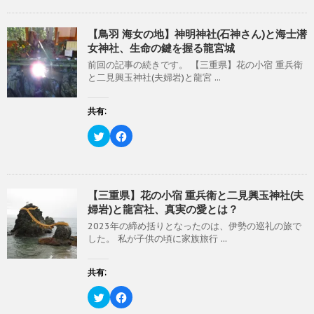
ド
さ
し
b
ウ
い
て
o
で
(
T
o
開
新
w
k
【鳥羽 海女の地】神明神社(石神さん)と海士潜
き
し
i
で
女神社、生命の鍵を握る龍宮城
ま
い
t
共
す
ウ
t
有
)
ィ
前回の記事の続きです。 【三重県】花の小宿 重兵衛
e
す
ン
r
る
と二見興玉神社(夫婦岩)と龍宮 ...
ド
で
に
ウ
共
は
で
有
ク
開
(
リ
共有:
き
新
ッ
ま
し
ク
す
い
し
ク
F
)
ウ
て
リ
a
ィ
く
ッ
c
ン
だ
ク
e
ド
さ
し
b
ウ
い
て
o
で
(
T
o
開
新
w
k
【三重県】花の小宿 重兵衛と二見興玉神社(夫
き
し
i
で
婦岩)と龍宮社、真実の愛とは？
ま
い
t
共
す
ウ
t
有
)
ィ
2023年の締め括りとなったのは、伊勢の巡礼の旅で
e
す
ン
r
る
した。 私が子供の頃に家族旅行 ...
ド
で
に
ウ
共
は
で
有
ク
開
(
リ
共有:
き
新
ッ
ま
し
ク
す
い
し
ク
F
)
ウ
て
リ
a
ィ
く
ッ
c