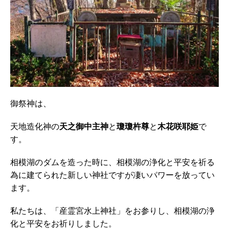
御祭神は、
天地造化神の
天之御中主神
と
瓊瓊杵尊
と
木花咲耶姫
で
す。
相模湖のダムを造った時に、相模湖の浄化と平安を祈る
為に建てられた新しい神社ですが凄いパワーを放ってい
ます。
私たちは、「産霊宮水上神社」をお参りし、相模湖の浄
化と平安をお祈りしました。