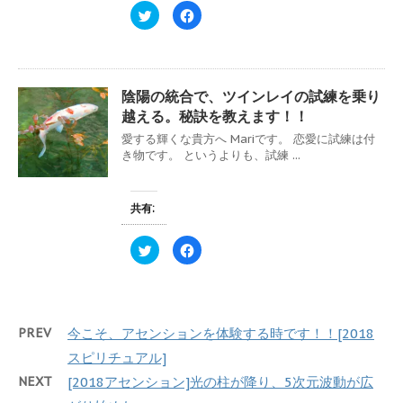
ィ
く
ク
F
ン
だ
リ
a
ド
さ
ッ
c
ウ
い
ク
e
で
(
し
b
開
新
て
o
き
し
T
o
ま
い
w
k
す
ウ
陰陽の統合で、ツインレイの試練を乗り
i
で
)
ィ
t
共
ン
越える。秘訣を教えます！！
t
有
ド
e
す
ウ
愛する輝くな貴方へ Mariです。 恋愛に試練は付
r
る
で
で
に
き物です。 というよりも、試練 ...
開
共
は
き
有
ク
ま
(
リ
す
新
ッ
)
し
ク
共有:
い
し
ウ
て
ィ
く
ク
F
ン
だ
リ
a
ド
さ
ッ
c
ウ
い
ク
e
で
(
し
b
開
新
て
o
き
し
T
o
ま
い
w
k
す
ウ
PREV
今こそ、アセンションを体験する時です！！[2018
i
で
)
ィ
t
共
ン
t
有
スピリチュアル]
ド
e
す
ウ
r
る
で
NEXT
[2018アセンション]光の柱が降り、5次元波動が広
で
に
開
共
は
き