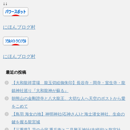
↓↓
にほんブログ村
にほんブログ村
最近の投稿
【大和龍祥霊場 龍玉切絵御朱印】長谷寺・岡寺・室生寺・龍
鎮神社巡り『大和龍神が蘇る』
朝熊山の金剛證寺と八大龍王、大切な人へ天空のポストから愛
をこめて
【鳥羽 海女の地】神明神社(石神さん)と海士潜女神社、生命の
鍵を握る龍宮城
【三重県】花の小宿 重兵衛と二見興玉神社(夫婦岩)と龍宮社、