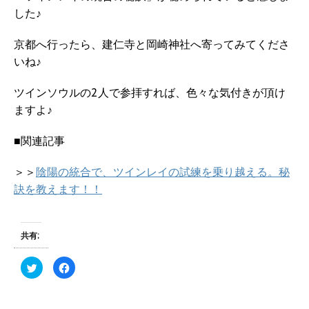
した♪
京都へ行ったら、建仁寺と岡崎神社へ寄ってみてくださ
いね♪
ツインソウルの2人で参拝すれば、色々な気付きが頂け
ますよ♪
■関連記事
＞＞
陰陽の統合で、ツインレイの試練を乗り越える。秘
訣を教えます！！
共有:
ク
F
リ
a
ッ
c
ク
e
し
b
て
o