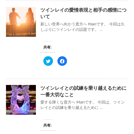
き
し
T
o
ま
い
w
k
す
ウ
ツインレイの愛情表現と相手の感情につ
i
で
)
ィ
t
共
ン
いて
t
有
ド
e
す
ウ
新しい世界へ向かう貴方へ Mariです。 今回は久
r
る
で
で
に
しぶりにツインレイの話題です。 ...
開
共
は
き
有
ク
ま
(
リ
す
新
ッ
)
し
ク
共有:
い
し
ウ
て
ィ
く
ク
F
ン
だ
リ
a
ド
さ
ッ
c
ウ
い
ク
e
で
(
し
b
開
新
て
o
き
し
T
o
ま
い
w
k
す
ウ
ツインレイとの試練を乗り越えるために
i
で
)
ィ
t
共
ン
一番大切なこと
t
有
ド
e
す
ウ
愛する輝くな貴方へ Mariです。 今回は、ツイン
r
る
で
で
に
レイとの試練を乗り越えるために ...
開
共
は
き
有
ク
ま
(
リ
す
新
ッ
)
し
ク
共有:
い
し
ウ
て