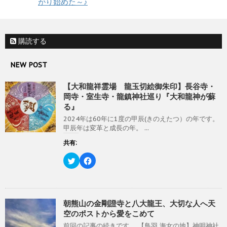
がり始めた～♪
有
ク
ま
(
リ
す
新
ッ
)
し
ク
い
し
ウ
て
ィ
く
購読する
ン
だ
ド
さ
ウ
い
NEW POST
で
(
開
新
き
し
ま
い
【大和龍祥霊場 龍玉切絵御朱印】長谷寺・
す
ウ
)
ィ
岡寺・室生寺・龍鎮神社巡り『大和龍神が蘇
ン
る』
ド
ウ
2024年は60年に1度の甲辰(きのえたつ）の年です。
で
開
甲辰年は変革と成長の年。 ...
き
ま
共有:
す
)
ク
F
リ
a
ッ
c
ク
e
し
b
て
o
T
o
w
k
朝熊山の金剛證寺と八大龍王、大切な人へ天
i
で
空のポストから愛をこめて
t
共
t
有
前回の記事の続きです。 【鳥羽 海女の地】神明神社
e
す