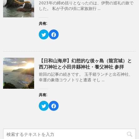
)
ィ
2023年の締め括りとなったのは、伊勢の巡礼の旅で
e
す
ン
r
る
した。 私が子供の頃に家族旅行 ...
ド
で
に
ウ
共
は
で
有
ク
開
(
リ
共有:
き
新
ッ
ま
し
ク
す
い
し
ク
F
)
ウ
て
リ
a
ィ
く
ッ
c
ン
だ
ク
e
ド
さ
し
b
ウ
い
て
o
で
(
T
o
開
新
w
k
【日和山海岸】幻想的な後ヶ島（龍宮城）と
き
し
i
で
西刀神社と小田井縣神社・養父神社 参拝
ま
い
t
共
す
ウ
t
有
)
ィ
前回の記事の続きです。 玉手箱ランチと出石神社、
e
す
ン
r
る
幸運の象徴コウノトリと遭遇 そし ...
ド
で
に
ウ
共
は
で
有
ク
開
(
リ
共有:
き
新
ッ
ま
し
ク
す
い
し
ク
F
)
ウ
て
リ
a
ィ
く
ッ
c
ン
だ
ク
e
ド
さ
し
b
ウ
い
て
o
で
(
T
o
開
新
w
k
き
し
i
で
ま
い
t
共