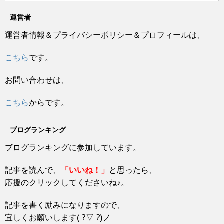
す
ウ
t
有
)
ィ
e
す
ン
運営者
r
る
ド
で
に
ウ
共
は
運営者情報＆プライバシーポリシー＆プロフィールは、
で
有
ク
開
(
リ
き
新
ッ
ま
し
ク
こちら
です。
す
い
し
)
ウ
て
ィ
く
ン
だ
お問い合わせは、
ド
さ
ウ
い
で
(
開
新
こちら
からです。
き
し
ま
い
す
ウ
)
ィ
ブログランキング
ン
ド
ウ
ブログランキングに参加しています。
で
開
き
ま
記事を読んで、
「いいね！」
と思ったら、
す
)
応援のクリックしてくださいね♪。
記事を書く励みになりますので、
宜しくお願いします( ?▽ ?)ノ