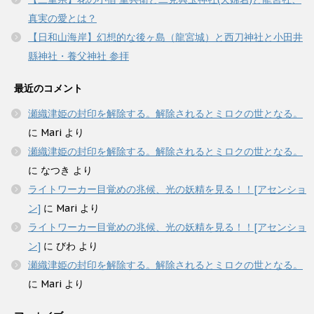
真実の愛とは？
【日和山海岸】幻想的な後ヶ島（龍宮城）と西刀神社と小田井
縣神社・養父神社 参拝
最近のコメント
瀬織津姫の封印を解除する。解除されるとミロクの世となる。
に
Mari
より
瀬織津姫の封印を解除する。解除されるとミロクの世となる。
に
なつき
より
ライトワーカー目覚めの兆候、光の妖精を見る！！[アセンショ
ン]
に
Mari
より
ライトワーカー目覚めの兆候、光の妖精を見る！！[アセンショ
ン]
に
びわ
より
瀬織津姫の封印を解除する。解除されるとミロクの世となる。
に
Mari
より