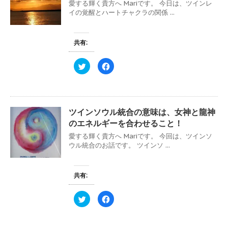
愛する輝く貴方へ Mariです。 今日は、ツインレ
イの覚醒とハートチャクラの関係 ...
共有:
ク
F
リ
a
ッ
c
ク
e
し
b
て
o
T
o
w
k
ツインソウル統合の意味は、女神と龍神
i
で
t
共
のエネルギーを合わせること！
t
有
e
す
愛する輝く貴方へ Mariです。 今回は、ツインソ
r
る
で
に
ウル統合のお話です。 ツインソ ...
共
は
有
ク
(
リ
新
ッ
し
ク
共有:
い
し
ウ
て
ィ
く
ク
F
ン
だ
リ
a
ド
さ
ッ
c
ウ
い
ク
e
で
(
し
b
開
新
て
o