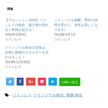
T
o
w
k
i
で
関連
t
共
t
有
e
す
r
る
【アセンション2019】ツイ
ツインソウル覚醒、男性の表
で
に
ンレイの統合、協力者が現れ
情が変わり、女性は美しくな
共
は
有
ク
ると奇跡が起きる！
ります♪
(
リ
新
ッ
2019年3月9日
2018年3月7日
し
ク
ツインレイ
ツインレイ
い
し
ウ
て
ィ
く
ツインソウル統合の意味は、
ン
だ
ド
さ
女神と龍神のエネルギーを合
ウ
い
わせること！
で
(
開
新
2018年11月30日
き
し
ま
い
ツインレイ
す
ウ
)
ィ
ン
ド
ウ
B!
LINEへ送る
で
開
き
ま
-
ツインレイ
ツインソウル統合
,
陰陽 統合
す
)