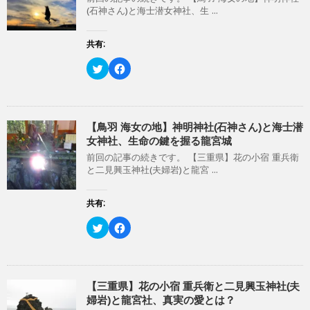
r
る
(石神さん)と海士潜女神社、生 ...
で
に
共
は
有
ク
(
リ
共有:
新
ッ
し
ク
い
し
ク
F
ウ
て
リ
a
ィ
く
ッ
c
ン
だ
ク
e
ド
さ
し
b
ウ
い
て
o
で
(
T
o
開
新
w
k
【鳥羽 海女の地】神明神社(石神さん)と海士潜
き
し
i
で
女神社、生命の鍵を握る龍宮城
ま
い
t
共
す
ウ
t
有
)
ィ
前回の記事の続きです。 【三重県】花の小宿 重兵衛
e
す
ン
r
る
と二見興玉神社(夫婦岩)と龍宮 ...
ド
で
に
ウ
共
は
で
有
ク
開
(
リ
共有:
き
新
ッ
ま
し
ク
す
い
し
ク
F
)
ウ
て
リ
a
ィ
く
ッ
c
ン
だ
ク
e
ド
さ
し
b
ウ
い
て
o
で
(
T
o
開
新
w
k
【三重県】花の小宿 重兵衛と二見興玉神社(夫
き
し
i
で
婦岩)と龍宮社、真実の愛とは？
ま
い
t
共
す
ウ
t
有