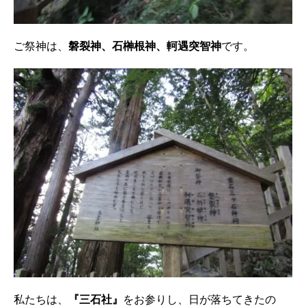
ご祭神は、
磐裂神、石榊根神、軻遇突智神
です。
私たちは、
『三石社』
をお参りし、日が落ちてきたの