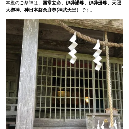
本殿のご祭神は、
国常立命、伊弉諾尊、伊弉册尊、天照
大御神、神日本磐余彦尊(神武天皇）
です。