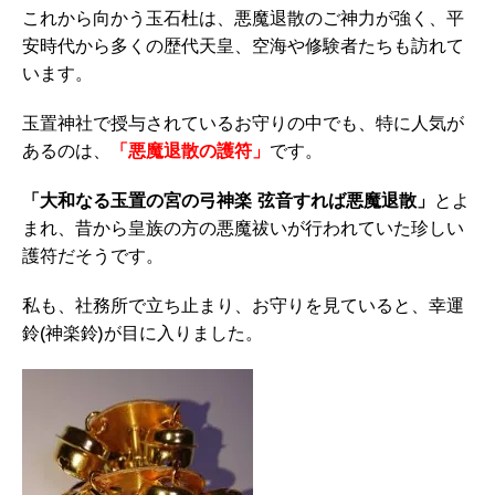
これから向かう玉石杜は、悪魔退散のご神力が強く、平
安時代から多くの歴代天皇、空海や修験者たちも訪れて
います。
玉置神社で授与されているお守りの中でも、特に人気が
あるのは、
「悪魔退散の護符」
です。
「大和なる玉置の宮の弓神楽 弦音すれば悪魔退散」
とよ
まれ、昔から皇族の方の悪魔祓いが行われていた珍しい
護符だそうです。
私も、社務所で立ち止まり、お守りを見ていると、幸運
鈴(神楽鈴)が目に入りました。