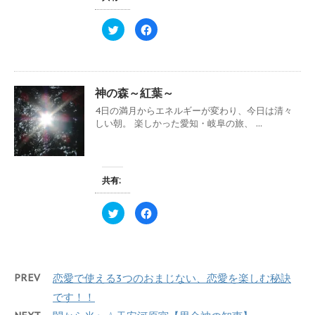
い
し
ウ
て
ィ
く
ク
F
ン
だ
リ
a
ド
さ
ッ
c
ウ
い
ク
e
で
(
し
b
開
新
て
o
き
し
T
o
ま
い
w
k
す
ウ
神の森～紅葉～
i
で
)
ィ
t
共
ン
4日の満月からエネルギーが変わり、今日は清々
t
有
ド
e
す
ウ
しい朝。 楽しかった愛知・岐阜の旅、 ...
r
る
で
で
に
開
共
は
き
有
ク
ま
(
リ
す
新
ッ
)
し
ク
共有:
い
し
ウ
て
ィ
く
ク
F
ン
だ
リ
a
ド
さ
ッ
c
ウ
い
ク
e
で
(
し
b
開
新
て
o
き
し
T
o
ま
い
w
k
す
ウ
PREV
恋愛で使える3つのおまじない、恋愛を楽しむ秘訣
i
で
)
ィ
t
共
ン
t
有
です！！
ド
e
す
ウ
r
る
で