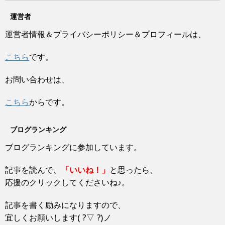
す
ウ
t
有
)
ィ
e
す
ン
運営者
r
る
ド
で
に
ウ
共
は
運営者情報＆プライバシーポリシー＆プロフィールは、
で
有
ク
開
(
リ
き
新
ッ
ま
し
ク
こちら
です。
す
い
し
)
ウ
て
ィ
く
ン
だ
お問い合わせは、
ド
さ
ウ
い
で
(
開
新
こちら
からです。
き
し
ま
い
す
ウ
)
ィ
ブログランキング
ン
ド
ウ
ブログランキングに参加しています。
で
開
き
ま
記事を読んで、
「いいね！」
と思ったら、
す
)
応援のクリックしてくださいね♪。
記事を書く励みになりますので、
宜しくお願いします( ?▽ ?)ノ