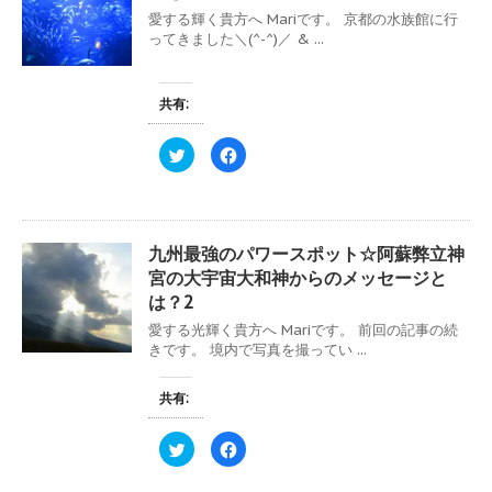
愛する輝く貴方へ Mariです。 京都の水族館に行
ってきました＼(^-^)／ & ...
共有:
ク
F
リ
a
ッ
c
ク
e
し
b
て
o
T
o
w
k
九州最強のパワースポット☆阿蘇弊立神
i
で
t
共
宮の大宇宙大和神からのメッセージと
t
有
e
す
は？2
r
る
で
に
愛する光輝く貴方へ Mariです。 前回の記事の続
共
は
きです。 境内で写真を撮ってい ...
有
ク
(
リ
新
ッ
し
ク
共有:
い
し
ウ
て
ィ
く
ン
だ
ク
F
ド
さ
リ
a
ウ
い
ッ
c
で
(
ク
e