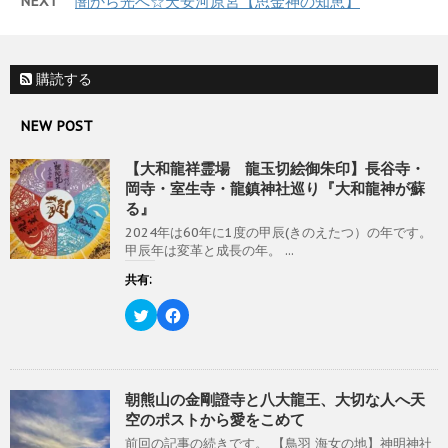
NEXT
闇から光へ☆天安河原宮【思金神の知恵】
で
に
開
共
は
き
有
ク
ま
(
リ
す
新
ッ
)
し
ク
購読する
い
し
ウ
て
ィ
く
ン
だ
NEW POST
ド
さ
ウ
い
で
(
開
新
【大和龍祥霊場 龍玉切絵御朱印】長谷寺・
き
し
岡寺・室生寺・龍鎮神社巡り『大和龍神が蘇
ま
い
す
ウ
る』
)
ィ
ン
2024年は60年に1度の甲辰(きのえたつ）の年です。
ド
ウ
甲辰年は変革と成長の年。 ...
で
開
共有:
き
ま
す
ク
F
)
リ
a
ッ
c
ク
e
し
b
て
o
T
o
w
k
朝熊山の金剛證寺と八大龍王、大切な人へ天
i
で
空のポストから愛をこめて
t
共
t
有
前回の記事の続きです。 【鳥羽 海女の地】神明神社
e
す