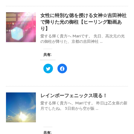
開
新
し
b
き
し
て
o
ま
い
T
o
す
ウ
w
k
女性に特別な徳を授ける女神☆吉田神社
)
ィ
i
で
ン
t
共
で降りた光の御柱【ヒーリング動画あ
ド
t
有
ウ
e
す
り】
で
r
る
開
で
に
愛する輝く貴方へ Mariです。 先日、高次元の光
き
共
は
ま
の御柱が降りた、京都の吉田神社 ...
有
ク
す
(
リ
)
新
ッ
し
ク
共有:
い
し
ウ
て
ィ
く
ン
だ
ク
F
ド
さ
リ
a
ウ
い
ッ
c
で
(
ク
e
開
新
し
b
き
し
て
o
ま
い
T
o
す
ウ
w
k
レインボーフェニックス現る！
)
ィ
i
で
ン
t
共
ド
愛する輝く貴方へ、Mariです。 昨日は乙女座の新
t
有
ウ
e
す
月でしたね。 3日前から空が賑 ...
で
r
る
開
で
に
き
共
は
ま
有
ク
す
(
リ
)
新
ッ
し
ク
共有: