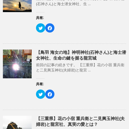
r
る
(石神さん)と海士潜女神社、生 ...
で
に
共
は
有
ク
(
リ
共有:
新
ッ
し
ク
い
し
ク
F
ウ
て
リ
a
ィ
く
ッ
c
ン
だ
ク
e
ド
さ
し
b
ウ
い
て
o
で
(
T
o
開
新
w
k
【鳥羽 海女の地】神明神社(石神さん)と海士潜
き
し
i
で
女神社、生命の鍵を握る龍宮城
ま
い
t
共
す
ウ
t
有
)
ィ
前回の記事の続きです。 【三重県】花の小宿 重兵衛
e
す
ン
r
る
と二見興玉神社(夫婦岩)と龍宮 ...
ド
で
に
ウ
共
は
で
有
ク
開
(
リ
共有:
き
新
ッ
ま
し
ク
す
い
し
ク
F
)
ウ
て
リ
a
ィ
く
ッ
c
ン
だ
ク
e
ド
さ
し
b
ウ
い
て
o
で
(
T
o
開
新
w
k
【三重県】花の小宿 重兵衛と二見興玉神社(夫
き
し
i
で
婦岩)と龍宮社、真実の愛とは？
ま
い
t
共
す
ウ
t
有