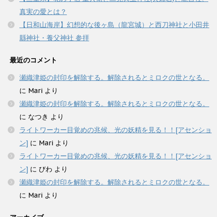
真実の愛とは？
【日和山海岸】幻想的な後ヶ島（龍宮城）と西刀神社と小田井
縣神社・養父神社 参拝
最近のコメント
瀬織津姫の封印を解除する。解除されるとミロクの世となる。
に
Mari
より
瀬織津姫の封印を解除する。解除されるとミロクの世となる。
に
なつき
より
ライトワーカー目覚めの兆候、光の妖精を見る！！[アセンショ
ン]
に
Mari
より
ライトワーカー目覚めの兆候、光の妖精を見る！！[アセンショ
ン]
に
びわ
より
瀬織津姫の封印を解除する。解除されるとミロクの世となる。
に
Mari
より