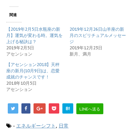
て
o
T
o
w
k
i
で
関連
t
共
t
有
e
す
r
る
【2019年2月5日水瓶座の新
2019年12月26日山羊座の新
で
に
月】運気が変わる時。運気を
月のスピリチュアルメッセー
共
は
有
ク
上げる秘訣は？
ジ
(
リ
新
ッ
2019年2月5日
2019年12月23日
し
ク
アセンション
新月、満月
い
し
ウ
て
ィ
く
【アセンション2018】天秤
ン
だ
ド
さ
座の新月(10月9日)は、恋愛
ウ
い
成就のチャンスです！
で
(
開
新
2018年10月5日
き
し
ま
い
アセンション
す
ウ
)
ィ
ン
ド
ウ
B!
LINEへ送る
で
開
き
ま
-
エネルギーシフト
,
日常
す
)