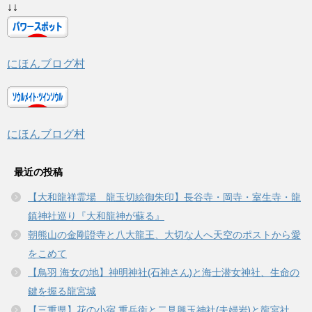
↓↓
にほんブログ村
にほんブログ村
最近の投稿
【大和龍祥霊場 龍玉切絵御朱印】長谷寺・岡寺・室生寺・龍
鎮神社巡り『大和龍神が蘇る』
朝熊山の金剛證寺と八大龍王、大切な人へ天空のポストから愛
をこめて
【鳥羽 海女の地】神明神社(石神さん)と海士潜女神社、生命の
鍵を握る龍宮城
【三重県】花の小宿 重兵衛と二見興玉神社(夫婦岩)と龍宮社、