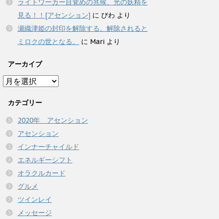
ライトワーカー目覚めの兆候、光の妖精を
見る！！[アセンション]
に
びわ
より
瀬織津姫の封印を解除する。解除されると
ミロクの世となる。
に
Mari
より
アーカイブ
ア
ー
カ
カテゴリー
イ
2020年 アセンション
ブ
アセンション
インナーチャイルド
エネルギーシフト
オラクルカード
グルメ
ツインレイ
メッセージ