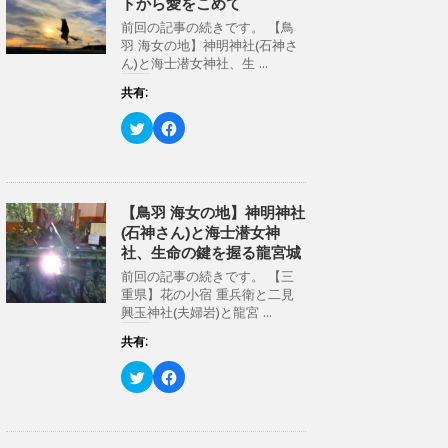
トから愛をこめて
e
す
r
る
前回の記事の続きです。 【鳥
で
に
共
は
羽 海女の地】神明神社(石神さ
有
ク
ん)と海士潜女神社、生 ...
(
リ
新
ッ
し
ク
共有:
い
し
ウ
て
ク
F
ィ
く
リ
a
ン
だ
ッ
c
ド
さ
ク
e
ウ
い
し
b
で
(
て
o
開
新
T
o
き
し
w
k
【鳥羽 海女の地】神明神社
ま
い
i
で
す
ウ
(石神さん)と海士潜女神
t
共
)
ィ
t
有
ン
社、生命の鍵を握る龍宮城
e
す
ド
r
る
ウ
前回の記事の続きです。 【三
で
に
で
共
は
重県】花の小宿 重兵衛と二見
開
有
ク
き
興玉神社(夫婦岩)と龍宮 ...
(
リ
ま
新
ッ
す
し
ク
共有:
)
い
し
ウ
て
ク
F
ィ
く
リ
a
ン
だ
ッ
c
ド
さ
ク
e
ウ
い
し
b
で
(
て
o
開
新
T
o