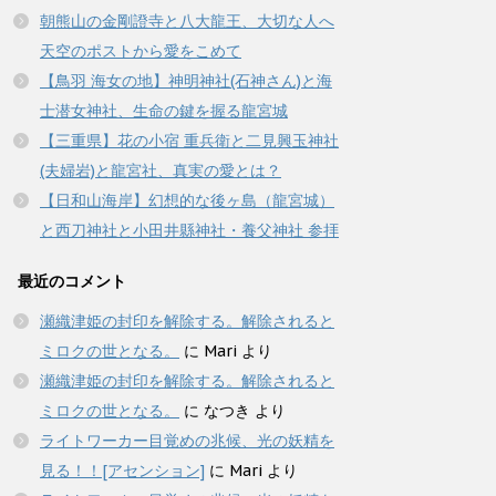
朝熊山の金剛證寺と八大龍王、大切な人へ
天空のポストから愛をこめて
【鳥羽 海女の地】神明神社(石神さん)と海
士潜女神社、生命の鍵を握る龍宮城
【三重県】花の小宿 重兵衛と二見興玉神社
(夫婦岩)と龍宮社、真実の愛とは？
【日和山海岸】幻想的な後ヶ島（龍宮城）
と西刀神社と小田井縣神社・養父神社 参拝
最近のコメント
瀬織津姫の封印を解除する。解除されると
ミロクの世となる。
に
Mari
より
瀬織津姫の封印を解除する。解除されると
ミロクの世となる。
に
なつき
より
ライトワーカー目覚めの兆候、光の妖精を
見る！！[アセンション]
に
Mari
より