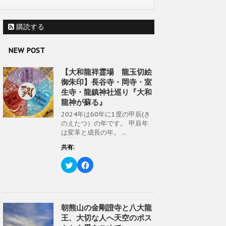
購読する
NEW POST
【大和龍祥霊場 龍玉切絵
御朱印】長谷寺・岡寺・室
生寺・龍鎮神社巡り『大和
龍神が蘇る』
2024年は60年に1度の甲辰(き
のえたつ）の年です。 甲辰年
は変革と成長の年。 ...
共有:
ク
F
リ
a
ッ
c
ク
e
し
b
て
o
T
o
w
k
朝熊山の金剛證寺と八大龍
i
で
王、大切な人へ天空のポス
t
共
t
有