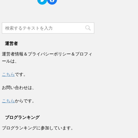
ド
さ
リ
a
ウ
い
ッ
c
で
(
ク
e
開
新
し
b
き
し
て
o
ま
い
T
o
す
ウ
w
k
)
ィ
i
で
ン
t
共
ド
t
有
ウ
e
す
で
運営者
r
る
開
で
に
き
共
は
ま
運営者情報＆プライバシーポリシー＆プロフィ
有
ク
す
(
リ
)
ールは、
新
ッ
し
ク
い
し
ウ
て
こちら
です。
ィ
く
ン
だ
ド
さ
お問い合わせは、
ウ
い
で
(
開
新
き
し
こちら
からです。
ま
い
す
ウ
)
ィ
ン
ブログランキング
ド
ウ
で
ブログランキングに参加しています。
開
き
ま