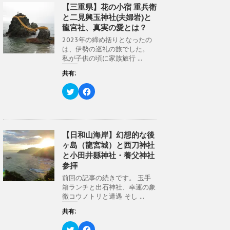
き
し
w
k
【三重県】花の小宿 重兵衛
ま
い
i
で
す
ウ
と二見興玉神社(夫婦岩)と
t
共
)
ィ
t
有
ン
龍宮社、真実の愛とは？
e
す
ド
r
る
ウ
2023年の締め括りとなったの
で
に
で
共
は
は、伊勢の巡礼の旅でした。
開
有
ク
き
私が子供の頃に家族旅行 ...
(
リ
ま
新
ッ
す
し
ク
共有:
)
い
し
ウ
て
ク
F
ィ
く
リ
a
ン
だ
ッ
c
ド
さ
ク
e
ウ
い
し
b
で
(
て
o
開
新
T
o
き
し
w
k
【日和山海岸】幻想的な後
ま
い
i
で
す
ウ
ヶ島（龍宮城）と西刀神社
t
共
)
ィ
t
有
ン
と小田井縣神社・養父神社
e
す
ド
r
る
参拝
ウ
で
に
で
共
は
前回の記事の続きです。 玉手
開
有
ク
き
箱ランチと出石神社、幸運の象
(
リ
ま
新
ッ
徴コウノトリと遭遇 そし ...
す
し
ク
)
い
し
共有:
ウ
て
ィ
く
ン
だ
ク
F