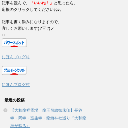
す
記事を読んで、
「いいね！」
と思ったら、
)
応援のクリックしてくださいね♪。
記事を書く励みになりますので、
宜しくお願いします( ?▽ ?)ノ
↓↓
にほんブログ村
にほんブログ村
最近の投稿
【大和龍祥霊場 龍玉切絵御朱印】長谷
寺・岡寺・室生寺・龍鎮神社巡り『大和龍
神が蘇る』