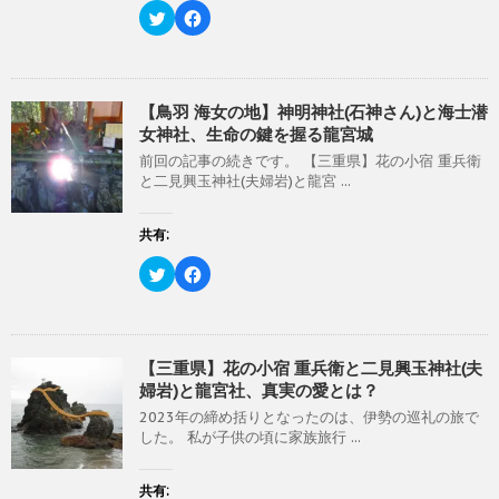
い
し
ク
F
ウ
て
リ
a
ィ
く
ッ
c
ン
だ
ク
e
ド
さ
し
b
ウ
い
て
o
で
(
T
o
開
新
w
k
【鳥羽 海女の地】神明神社(石神さん)と海士潜
き
し
i
で
女神社、生命の鍵を握る龍宮城
ま
い
t
共
す
ウ
t
有
)
ィ
前回の記事の続きです。 【三重県】花の小宿 重兵衛
e
す
ン
r
る
と二見興玉神社(夫婦岩)と龍宮 ...
ド
で
に
ウ
共
は
で
有
ク
開
(
リ
共有:
き
新
ッ
ま
し
ク
す
い
し
ク
F
)
ウ
て
リ
a
ィ
く
ッ
c
ン
だ
ク
e
ド
さ
し
b
ウ
い
て
o
で
(
T
o
開
新
w
k
【三重県】花の小宿 重兵衛と二見興玉神社(夫
き
し
i
で
婦岩)と龍宮社、真実の愛とは？
ま
い
t
共
す
ウ
t
有
)
ィ
2023年の締め括りとなったのは、伊勢の巡礼の旅で
e
す
ン
r
る
した。 私が子供の頃に家族旅行 ...
ド
で
に
ウ
共
は
で
有
ク
開
(
リ
共有:
き
新
ッ