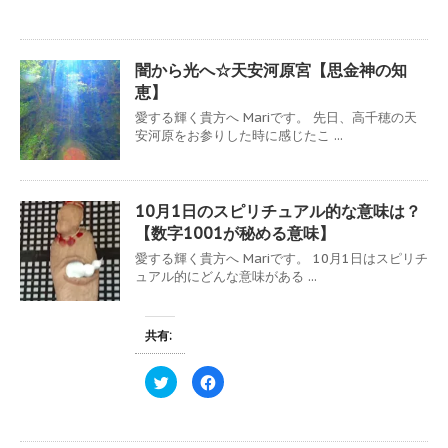
ッ
c
ウ
い
ク
e
で
(
し
b
開
新
て
o
き
し
T
o
ま
い
w
k
す
ウ
闇から光へ☆天安河原宮【思金神の知
i
で
)
ィ
t
共
ン
恵】
t
有
ド
e
す
ウ
愛する輝く貴方へ Mariです。 先日、高千穂の天
r
る
で
で
に
安河原をお参りした時に感じたこ ...
開
共
は
き
有
ク
ま
(
リ
す
新
ッ
)
し
ク
い
し
10月1日のスピリチュアル的な意味は？
ウ
て
ィ
く
【数字1001が秘める意味】
ン
だ
ド
さ
愛する輝く貴方へ Mariです。 10月1日はスピリチ
ウ
い
ュアル的にどんな意味がある ...
で
(
開
新
き
し
ま
い
す
ウ
共有:
)
ィ
ン
ド
ウ
ク
F
で
リ
a
開
ッ
c
き
ク
e
ま
し
b
す
て
o
)