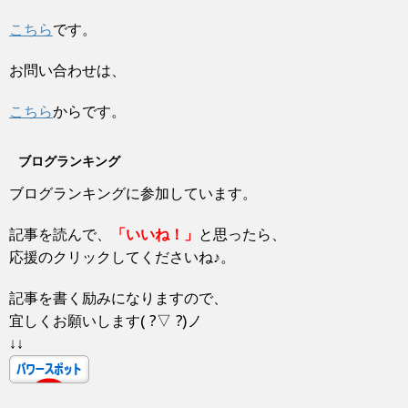
き
新
ッ
ま
し
ク
こちら
です。
す
い
し
)
ウ
て
ィ
く
ン
だ
お問い合わせは、
ド
さ
ウ
い
で
(
開
新
こちら
からです。
き
し
ま
い
す
ウ
)
ィ
ブログランキング
ン
ド
ウ
ブログランキングに参加しています。
で
開
き
ま
記事を読んで、
「いいね！」
と思ったら、
す
)
応援のクリックしてくださいね♪。
記事を書く励みになりますので、
宜しくお願いします( ?▽ ?)ノ
↓↓