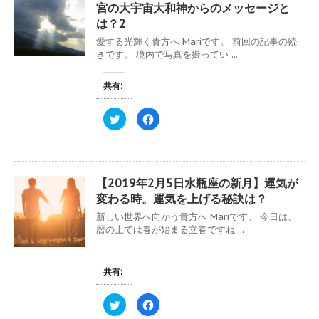
宮の大宇宙大和神からのメッセージと
は？2
愛する光輝く貴方へ Mariです。 前回の記事の続
きです。 境内で写真を撮ってい ...
共有:
ク
F
リ
a
ッ
c
ク
e
し
b
て
o
T
o
w
k
【2019年2月5日水瓶座の新月】運気が
i
で
t
共
変わる時。運気を上げる秘訣は？
t
有
e
す
新しい世界へ向かう貴方へ Mariです。 今日は、
r
る
で
に
暦の上では春が始まる立春ですね ...
共
は
有
ク
(
リ
新
ッ
し
ク
共有:
い
し
ウ
て
ィ
く
ク
F
ン
だ
リ
a
ド
さ