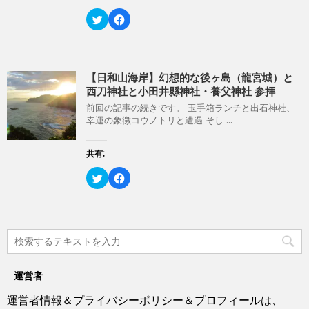
ま
し
ク
す
い
し
ク
F
)
ウ
て
リ
a
ィ
く
ッ
c
ン
だ
ク
e
ド
さ
し
b
ウ
い
て
o
で
(
T
o
開
新
w
k
【日和山海岸】幻想的な後ヶ島（龍宮城）と
き
し
i
で
西刀神社と小田井縣神社・養父神社 参拝
ま
い
t
共
す
ウ
t
有
)
ィ
前回の記事の続きです。 玉手箱ランチと出石神社、
e
す
ン
r
る
幸運の象徴コウノトリと遭遇 そし ...
ド
で
に
ウ
共
は
で
有
ク
開
(
リ
共有:
き
新
ッ
ま
し
ク
す
い
し
ク
F
)
ウ
て
リ
a
ィ
く
ッ
c
ン
だ
ク
e
ド
さ
し
b
ウ
い
て
o
で
(
T
o
開
新
w
k
き
し
i
で
ま
い
t
共
す
ウ
t
有
)
ィ
e
す
ン
運営者
r
る
ド
で
に
ウ
共
は
運営者情報＆プライバシーポリシー＆プロフィールは、
で
有
ク
開
(
リ