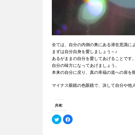
全ては、自分の内側の奥にある潜在意識に
まずは自分自身を愛しましょう～♪
あるがままの自分を愛してあげることです
自分の味方になってあげましょう。
本来の自分に戻り、真の幸福の道への扉を
マイナス眼鏡の色眼鏡で、決して自分や他
共有:
ク
F
リ
a
ッ
c
ク
e
し
b