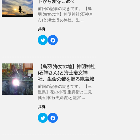
トから愛をこめて
e
す
r
る
前回の記事の続きです。 【鳥
で
に
共
は
羽 海女の地】神明神社(石神さ
有
ク
ん)と海士潜女神社、生 ...
(
リ
新
ッ
し
ク
共有:
い
し
ウ
て
ク
F
ィ
く
リ
a
ン
だ
ッ
c
ド
さ
ク
e
ウ
い
し
b
で
(
て
o
開
新
T
o
き
し
w
k
【鳥羽 海女の地】神明神社
ま
い
i
で
す
ウ
(石神さん)と海士潜女神
t
共
)
ィ
t
有
ン
社、生命の鍵を握る龍宮城
e
す
ド
r
る
ウ
前回の記事の続きです。 【三
で
に
で
共
は
重県】花の小宿 重兵衛と二見
開
有
ク
き
興玉神社(夫婦岩)と龍宮 ...
(
リ
ま
新
ッ
す
し
ク
共有:
)
い
し
ウ
て
ク
F
ィ
く
リ
a
ン
だ
ッ
c
ド
さ
ク
e
ウ
い
し
b
で
(
て
o
開
新
T
o