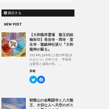
購読する
NEW POST
【大和龍祥霊場 龍玉切絵
御朱印】長谷寺・岡寺・室
生寺・龍鎮神社巡り『大和
龍神が蘇る』
2024年は60年に1度の甲辰(き
のえたつ）の年です。 甲辰年
は変革と成長の年。 ...
共有:
ク
F
リ
a
ッ
c
ク
e
し
b
て
o
T
o
w
k
朝熊山の金剛證寺と八大龍
i
で
王、大切な人へ天空のポス
t
共
t
有