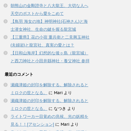
朝熊山の金剛證寺と八大龍王、大切な人へ
天空のポストから愛をこめて
【鳥羽 海女の地】神明神社(石神さん)と海
士潜女神社、生命の鍵を握る龍宮城
【三重県】花の小宿 重兵衛と二見興玉神社
(夫婦岩)と龍宮社、真実の愛とは？
【日和山海岸】幻想的な後ヶ島（龍宮城）
と西刀神社と小田井縣神社・養父神社 参拝
最近のコメント
瀬織津姫の封印を解除する。解除されると
ミロクの世となる。
に
Mari
より
瀬織津姫の封印を解除する。解除されると
ミロクの世となる。
に
なつき
より
ライトワーカー目覚めの兆候、光の妖精を
見る！！[アセンション]
に
Mari
より