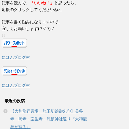
す
記事を読んで、
「いいね！」
と思ったら、
)
応援のクリックしてくださいね♪。
記事を書く励みになりますので、
宜しくお願いします( ?▽ ?)ノ
↓↓
にほんブログ村
にほんブログ村
最近の投稿
【大和龍祥霊場 龍玉切絵御朱印】長谷
寺・岡寺・室生寺・龍鎮神社巡り『大和龍
神が蘇る』