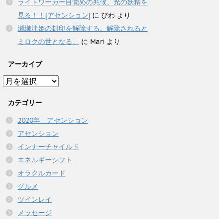
ライトワーカー目覚めの兆候、光の妖精を
見る！！[アセンション]
に
びわ
より
瀬織津姫の封印を解除する。解除されると
ミロクの世となる。
に
Mari
より
アーカイブ
ア
ー
カ
カテゴリー
イ
2020年 アセンション
ブ
アセンション
インナーチャイルド
エネルギーシフト
オラクルカード
グルメ
ツインレイ
メッセージ