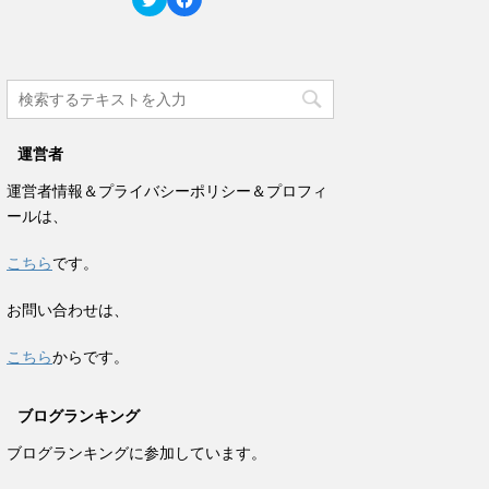
ド
さ
リ
a
ウ
い
ッ
c
で
(
ク
e
開
新
し
b
き
し
て
o
ま
い
T
o
す
ウ
w
k
)
ィ
i
で
ン
t
共
ド
t
有
ウ
e
す
で
運営者
r
る
開
で
に
き
共
は
ま
運営者情報＆プライバシーポリシー＆プロフィ
有
ク
す
(
リ
)
ールは、
新
ッ
し
ク
い
し
ウ
て
こちら
です。
ィ
く
ン
だ
ド
さ
お問い合わせは、
ウ
い
で
(
開
新
き
し
こちら
からです。
ま
い
す
ウ
)
ィ
ン
ブログランキング
ド
ウ
で
ブログランキングに参加しています。
開
き
ま