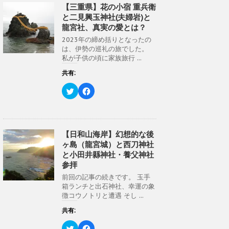
き
し
w
k
【三重県】花の小宿 重兵衛
ま
い
i
で
す
ウ
と二見興玉神社(夫婦岩)と
t
共
)
ィ
t
有
ン
龍宮社、真実の愛とは？
e
す
ド
r
る
ウ
2023年の締め括りとなったの
で
に
で
共
は
は、伊勢の巡礼の旅でした。
開
有
ク
き
私が子供の頃に家族旅行 ...
(
リ
ま
新
ッ
す
し
ク
共有:
)
い
し
ウ
て
ク
F
ィ
く
リ
a
ン
だ
ッ
c
ド
さ
ク
e
ウ
い
し
b
で
(
て
o
開
新
T
o
き
し
w
k
【日和山海岸】幻想的な後
ま
い
i
で
す
ウ
ヶ島（龍宮城）と西刀神社
t
共
)
ィ
t
有
ン
と小田井縣神社・養父神社
e
す
ド
r
る
参拝
ウ
で
に
で
共
は
前回の記事の続きです。 玉手
開
有
ク
き
箱ランチと出石神社、幸運の象
(
リ
ま
新
ッ
徴コウノトリと遭遇 そし ...
す
し
ク
)
い
し
共有:
ウ
て
ィ
く
ン
だ
ク
F