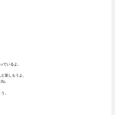
…
っているよ。
人と楽しもうよ。
にね。
ょう。