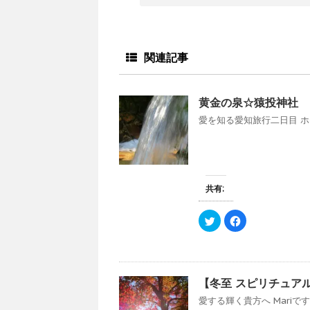
関連記事
黄金の泉☆猿投神社
愛を知る愛知旅行二日目 ホテ
共有:
ク
F
リ
a
ッ
c
ク
e
し
b
て
o
T
o
w
k
【冬至 スピリチュアル
i
で
t
共
愛する輝く貴方へ Mariで
t
有
e
す