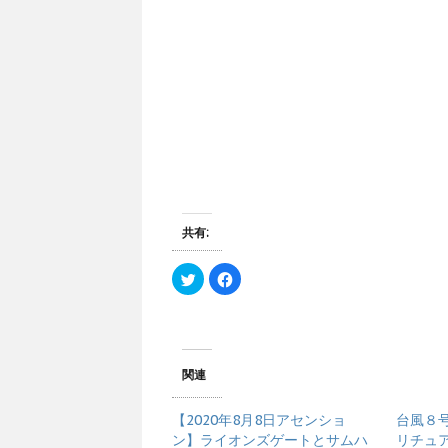
共有:
ク
F
リ
a
ッ
c
ク
e
し
b
て
o
T
o
w
k
i
で
関連
t
共
t
有
e
す
【2020年8月8日アセンショ
台風８
r
る
で
に
ン】ライオンズゲートとサムハ
リチュ
共
は