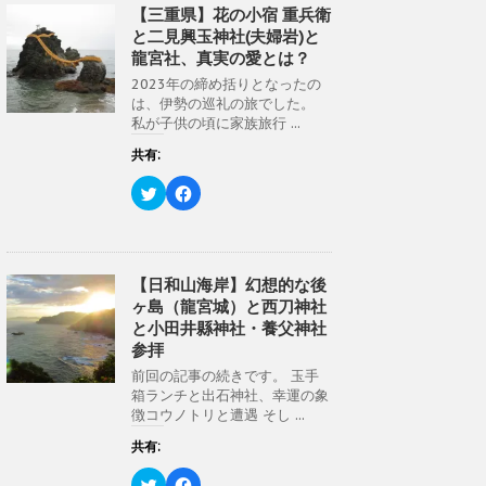
き
し
w
k
【三重県】花の小宿 重兵衛
ま
い
i
で
す
ウ
と二見興玉神社(夫婦岩)と
t
共
)
ィ
t
有
ン
龍宮社、真実の愛とは？
e
す
ド
r
る
ウ
2023年の締め括りとなったの
で
に
で
共
は
は、伊勢の巡礼の旅でした。
開
有
ク
き
私が子供の頃に家族旅行 ...
(
リ
ま
新
ッ
す
し
ク
共有:
)
い
し
ウ
て
ク
F
ィ
く
リ
a
ン
だ
ッ
c
ド
さ
ク
e
ウ
い
し
b
で
(
て
o
開
新
T
o
き
し
w
k
【日和山海岸】幻想的な後
ま
い
i
で
す
ウ
ヶ島（龍宮城）と西刀神社
t
共
)
ィ
t
有
ン
と小田井縣神社・養父神社
e
す
ド
r
る
参拝
ウ
で
に
で
共
は
前回の記事の続きです。 玉手
開
有
ク
き
箱ランチと出石神社、幸運の象
(
リ
ま
新
ッ
徴コウノトリと遭遇 そし ...
す
し
ク
)
い
し
共有:
ウ
て
ィ
く
ン
だ
ク
F