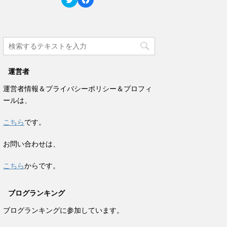
ド
さ
リ
a
ウ
い
ッ
c
で
(
ク
e
開
新
し
b
き
し
て
o
ま
い
T
o
す
ウ
w
k
)
ィ
i
で
ン
t
共
ド
t
有
ウ
e
す
で
運営者
r
る
開
で
に
き
共
は
ま
運営者情報＆プライバシーポリシー＆プロフィ
有
ク
す
(
リ
)
ールは、
新
ッ
し
ク
い
し
ウ
て
こちら
です。
ィ
く
ン
だ
ド
さ
お問い合わせは、
ウ
い
で
(
開
新
き
し
こちら
からです。
ま
い
す
ウ
)
ィ
ン
ブログランキング
ド
ウ
で
ブログランキングに参加しています。
開
き
ま