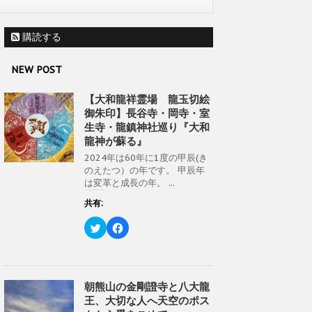
購読する
NEW POST
【大和龍祥霊場 龍玉切絵
御朱印】長谷寺・岡寺・室
生寺・龍鎮神社巡り『大和
龍神が蘇る』
2024年は60年に1度の甲辰(き
のえたつ）の年です。 甲辰年
は変革と成長の年。 ...
共有:
ク
F
リ
a
ッ
c
ク
e
し
b
て
o
T
o
w
k
朝熊山の金剛證寺と八大龍
i
で
王、大切な人へ天空のポス
t
共
t
有