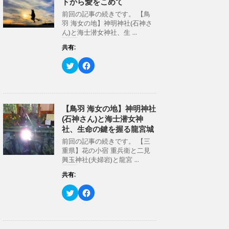
トから愛をこめて
e
す
r
る
前回の記事の続きです。 【鳥
で
に
共
は
羽 海女の地】神明神社(石神さ
有
ク
ん)と海士潜女神社、生 ...
(
リ
新
ッ
し
ク
共有:
い
し
ウ
て
ク
F
ィ
く
リ
a
ン
だ
ッ
c
ド
さ
ク
e
ウ
い
し
b
で
(
て
o
開
新
T
o
き
し
w
k
【鳥羽 海女の地】神明神社
ま
い
i
で
す
ウ
(石神さん)と海士潜女神
t
共
)
ィ
t
有
ン
社、生命の鍵を握る龍宮城
e
す
ド
r
る
ウ
前回の記事の続きです。 【三
で
に
で
共
は
重県】花の小宿 重兵衛と二見
開
有
ク
き
興玉神社(夫婦岩)と龍宮 ...
(
リ
ま
新
ッ
す
し
ク
共有:
)
い
し
ウ
て
ク
F
ィ
く
リ
a
ン
だ
ッ
c
ド
さ
ク
e
ウ
い
し
b
で
(
て
o
開
新
T
o