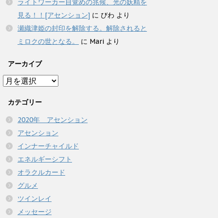
ライトワーカー目覚めの兆候、光の妖精を
見る！！[アセンション]
に
びわ
より
瀬織津姫の封印を解除する。解除されると
ミロクの世となる。
に
Mari
より
アーカイブ
ア
ー
カ
カテゴリー
イ
2020年 アセンション
ブ
アセンション
インナーチャイルド
エネルギーシフト
オラクルカード
グルメ
ツインレイ
メッセージ