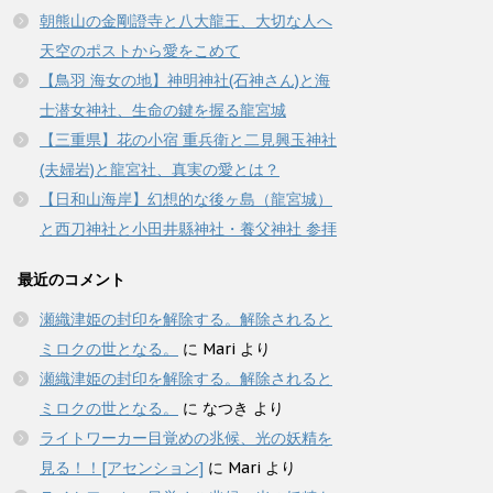
朝熊山の金剛證寺と八大龍王、大切な人へ
天空のポストから愛をこめて
【鳥羽 海女の地】神明神社(石神さん)と海
士潜女神社、生命の鍵を握る龍宮城
【三重県】花の小宿 重兵衛と二見興玉神社
(夫婦岩)と龍宮社、真実の愛とは？
【日和山海岸】幻想的な後ヶ島（龍宮城）
と西刀神社と小田井縣神社・養父神社 参拝
最近のコメント
瀬織津姫の封印を解除する。解除されると
ミロクの世となる。
に
Mari
より
瀬織津姫の封印を解除する。解除されると
ミロクの世となる。
に
なつき
より
ライトワーカー目覚めの兆候、光の妖精を
見る！！[アセンション]
に
Mari
より