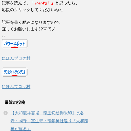
す
記事を読んで、
「いいね！」
と思ったら、
)
応援のクリックしてくださいね♪。
記事を書く励みになりますので、
宜しくお願いします( ?▽ ?)ノ
↓↓
にほんブログ村
にほんブログ村
最近の投稿
【大和龍祥霊場 龍玉切絵御朱印】長谷
寺・岡寺・室生寺・龍鎮神社巡り『大和龍
神が蘇る』