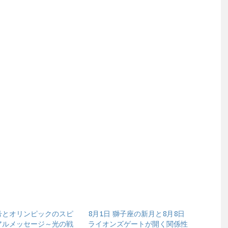
号とオリンピックのスピ
8月1日 獅子座の新月と8月8日
アルメッセージ～光の戦
ライオンズゲートが開く関係性