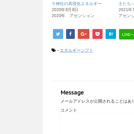
有
ク
ラ神社の具現化エネルギー
士たち
(
リ
2020年8月8日
2021年
新
ッ
し
ク
2020年 アセンション
アセン
い
し
ウ
て
ィ
く
ン
だ
ド
さ
B!
LINE
ウ
い
で
(
開
新
き
し
ま
い
-
エネルギーシフト
す
ウ
)
ィ
ン
ド
ウ
で
開
き
ま
す
)
Message
メールアドレスが公開されることはあ
コメント