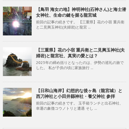
【鳥羽 海女の地】神明神社(石神さん)と海士潜
女神社、生命の鍵を握る龍宮城
前回の記事の続きです。 【三重県】花の小宿 重兵衛
と二見興玉神社(夫婦岩)と龍宮 ...
【三重県】花の小宿 重兵衛と二見興玉神社(夫
婦岩)と龍宮社、真実の愛とは？
2023年の締め括りとなったのは、伊勢の巡礼の旅で
した。 私が子供の頃に家族旅行 ...
【日和山海岸】幻想的な後ヶ島（龍宮城）と
西刀神社と小田井縣神社・養父神社 参拝
前回の記事の続きです。 玉手箱ランチと出石神社、
幸運の象徴コウノトリと遭遇 そし ...