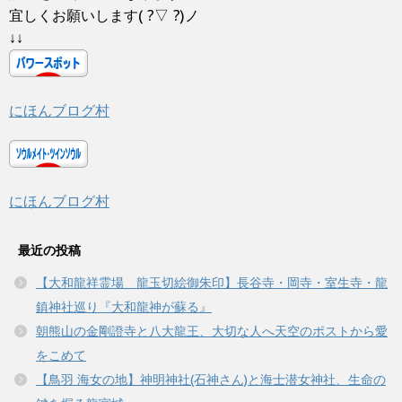
宜しくお願いします( ?▽ ?)ノ
↓↓
にほんブログ村
にほんブログ村
最近の投稿
【大和龍祥霊場 龍玉切絵御朱印】長谷寺・岡寺・室生寺・龍
鎮神社巡り『大和龍神が蘇る』
朝熊山の金剛證寺と八大龍王、大切な人へ天空のポストから愛
をこめて
【鳥羽 海女の地】神明神社(石神さん)と海士潜女神社、生命の