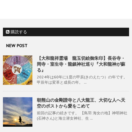
購読する
NEW POST
【大和龍祥霊場 龍玉切絵御朱印】長谷寺・
岡寺・室生寺・龍鎮神社巡り『大和龍神が蘇
る』
2024年は60年に1度の甲辰(きのえたつ）の年です。
甲辰年は変革と成長の年。 ...
朝熊山の金剛證寺と八大龍王、大切な人へ天
空のポストから愛をこめて
前回の記事の続きです。 【鳥羽 海女の地】神明神社
(石神さん)と海士潜女神社、生 ...