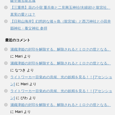
鍵を握る龍宮城
【三重県】花の小宿 重兵衛と二見興玉神社(夫婦岩)と龍宮社、
真実の愛とは？
【日和山海岸】幻想的な後ヶ島（龍宮城）と西刀神社と小田井
縣神社・養父神社 参拝
最近のコメント
瀬織津姫の封印を解除する。解除されるとミロクの世となる。
に
Mari
より
瀬織津姫の封印を解除する。解除されるとミロクの世となる。
に
なつき
より
ライトワーカー目覚めの兆候、光の妖精を見る！！[アセンショ
ン]
に
Mari
より
ライトワーカー目覚めの兆候、光の妖精を見る！！[アセンショ
ン]
に
びわ
より
瀬織津姫の封印を解除する。解除されるとミロクの世となる。
に
Mari
より