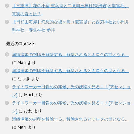
【三重県】花の小宿 重兵衛と二見興玉神社(夫婦岩)と龍宮社、
真実の愛とは？
【日和山海岸】幻想的な後ヶ島（龍宮城）と西刀神社と小田井
縣神社・養父神社 参拝
最近のコメント
瀬織津姫の封印を解除する。解除されるとミロクの世となる。
に
Mari
より
瀬織津姫の封印を解除する。解除されるとミロクの世となる。
に
なつき
より
ライトワーカー目覚めの兆候、光の妖精を見る！！[アセンショ
ン]
に
Mari
より
ライトワーカー目覚めの兆候、光の妖精を見る！！[アセンショ
ン]
に
びわ
より
瀬織津姫の封印を解除する。解除されるとミロクの世となる。
に
Mari
より