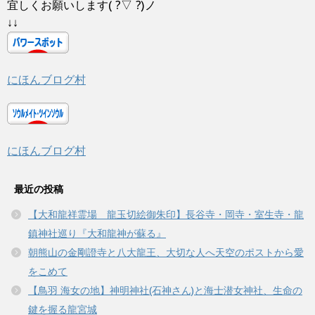
宜しくお願いします( ?▽ ?)ノ
↓↓
にほんブログ村
にほんブログ村
最近の投稿
【大和龍祥霊場 龍玉切絵御朱印】長谷寺・岡寺・室生寺・龍
鎮神社巡り『大和龍神が蘇る』
朝熊山の金剛證寺と八大龍王、大切な人へ天空のポストから愛
をこめて
【鳥羽 海女の地】神明神社(石神さん)と海士潜女神社、生命の
鍵を握る龍宮城