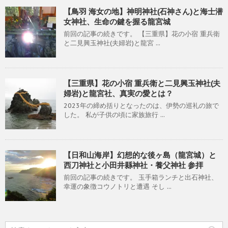
【鳥羽 海女の地】神明神社(石神さん)と海士潜
女神社、生命の鍵を握る龍宮城
前回の記事の続きです。 【三重県】花の小宿 重兵衛
と二見興玉神社(夫婦岩)と龍宮 ...
【三重県】花の小宿 重兵衛と二見興玉神社(夫
婦岩)と龍宮社、真実の愛とは？
2023年の締め括りとなったのは、伊勢の巡礼の旅で
した。 私が子供の頃に家族旅行 ...
【日和山海岸】幻想的な後ヶ島（龍宮城）と
西刀神社と小田井縣神社・養父神社 参拝
前回の記事の続きです。 玉手箱ランチと出石神社、
幸運の象徴コウノトリと遭遇 そし ...