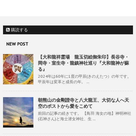
購読する
NEW POST
【大和龍祥霊場 龍玉切絵御朱印】長谷寺・
岡寺・室生寺・龍鎮神社巡り『大和龍神が蘇
る』
2024年は60年に1度の甲辰(きのえたつ）の年です。
甲辰年は変革と成長の年。 ...
朝熊山の金剛證寺と八大龍王、大切な人へ天
空のポストから愛をこめて
前回の記事の続きです。 【鳥羽 海女の地】神明神社
(石神さん)と海士潜女神社、生 ...